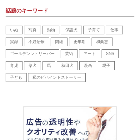
話題のキーワード
いぬ
写真
動物
保護犬
子育て
仕事
実録
不妊治療
閉経
更年期
和栗恵
ゴールデンレトリーバー
芸術
アート
SNS
育児
柴犬
馬
秋田犬
漫画
親子
子ども
私のビハインドストーリー