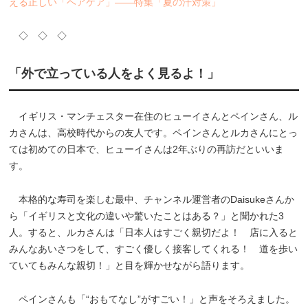
える正しい「ヘアケア」――特集「夏の汗対策」
◇ ◇ ◇
「外で立っている人をよく見るよ！」
イギリス・マンチェスター在住のヒューイさんとペインさん、ル
カさんは、高校時代からの友人です。ペインさんとルカさんにとっ
ては初めての日本で、ヒューイさんは2年ぶりの再訪だといいま
す。
本格的な寿司を楽しむ最中、チャンネル運営者のDaisukeさんか
ら「イギリスと文化の違いや驚いたことはある？」と聞かれた3
人。すると、ルカさんは「日本人はすごく親切だよ！ 店に入ると
みんなあいさつをして、すごく優しく接客してくれる！ 道を歩い
ていてもみんな親切！」と目を輝かせながら語ります。
ペインさんも「“おもてなし”がすごい！」と声をそろえました。