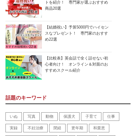
トを紹介！ 専門家が選ぶおすすめ
商品20選
【結婚祝い】予算5000円でハイセン
スなプレゼント！ 専門家のおすす
め22選
【比較表】英会話で全く話せない初
心者向け！ オンライン＆対面のお
すすめスクール紹介
話題のキーワード
いぬ
写真
動物
保護犬
子育て
仕事
実録
不妊治療
閉経
更年期
和栗恵