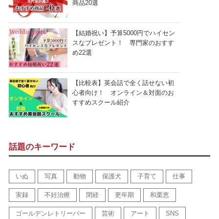
商品20選
【結婚祝い】予算5000円でハイセン
スなプレゼント！ 専門家のおすす
め22選
【比較表】英会話で全く話せない初
心者向け！ オンライン＆対面のお
すすめスクール紹介
話題のキーワード
いぬ
写真
動物
保護犬
子育て
仕事
実録
不妊治療
閉経
更年期
和栗恵
ゴールデンレトリーバー
芸術
アート
SNS