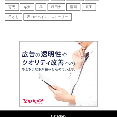
育児
柴犬
馬
秋田犬
漫画
親子
子ども
私のビハインドストーリー
Category