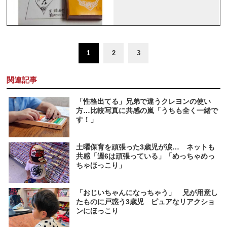
1
2
3
関連記事
「性格出てる」兄弟で違うクレヨンの使い
方…比較写真に共感の嵐「うちも全く一緒で
す！」
土曜保育を頑張った3歳児が涙… ネットも
共感「週6は頑張っている」「めっちゃめっ
ちゃほっこり」
「おじいちゃんになっちゃう」 兄が用意し
たものに戸惑う3歳児 ピュアなリアクショ
ンにほっこり