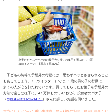
息子たちがスーパーのお菓子売り場でお菓子を選ぶも…（写
真はイメージ）【写真：写真AC】
子どもの純粋で予想外の行動には、思わずハッとさせられること
もあるでしょう。X（ツイッター）では、9歳の男の子の行動に、
多くの人が心を打たれています。買ってもらったお菓子を予想外の
方法で楽しむ様子に、4.5万件もの“いいね”が。投稿者のパナ子
（
@hGGvJf2U2mZ6Cn6
）さんに詳しいお話を伺いました。
本当にしんどかった重い生理痛 婦人科医に相談、服用し始めたピ