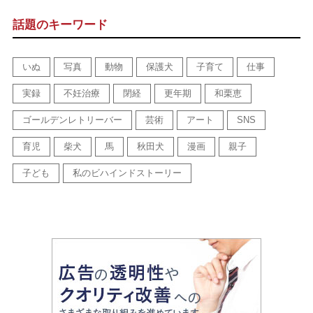
話題のキーワード
いぬ
写真
動物
保護犬
子育て
仕事
実録
不妊治療
閉経
更年期
和栗恵
ゴールデンレトリーバー
芸術
アート
SNS
育児
柴犬
馬
秋田犬
漫画
親子
子ども
私のビハインドストーリー