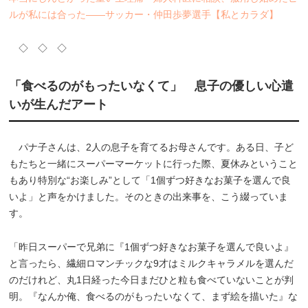
ルが私には合った――サッカー・仲田歩夢選手【私とカラダ】
◇ ◇ ◇
「食べるのがもったいなくて」 息子の優しい心遣
いが生んだアート
パナ子さんは、2人の息子を育てるお母さんです。ある日、子ど
もたちと一緒にスーパーマーケットに行った際、夏休みということ
もあり特別な“お楽しみ”として「1個ずつ好きなお菓子を選んで良
いよ」と声をかけました。そのときの出来事を、こう綴っていま
す。
「昨日スーパーで兄弟に『1個ずつ好きなお菓子を選んで良いよ』
と言ったら、繊細ロマンチックな9才はミルクキャラメルを選んだ
のだけれど、丸1日経った今日まだひと粒も食べていないことが判
明。『なんか俺、食べるのがもったいなくて、まず絵を描いた』な