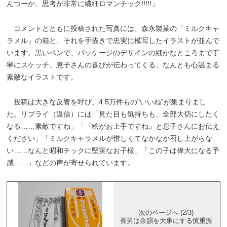
んつーか、思考が非常に繊細ロマンチック!!!!!」
コメントとともに投稿された写真には、森永製菓の「ミルクキャ
ラメル」の箱と、それを手描きで忠実に模写したイラストが並んで
います。黒いペンで、パッケージのデザインの細かなところまで丁
寧にスケッチ。息子さんの喜びが伝わってくる、なんとも心温まる
素敵なイラストです。
投稿は大きな反響を呼び、4.5万件もの”いいね”が集まりまし
た。リプライ（返信）には「見た目も気持ちも、全部大切にしたく
なる……素敵ですね」「『絵がお上手ですね』と息子さんにお伝え
ください」「ミルクキャラメルが惜しくてなかなか召し上がらな
い……なんと昭和チックに堅実なお子様」「この子は偉大になる予
感……」などの声が寄せられています。
次のページへ (2/3)
長男は余韻を大事にする慎重派