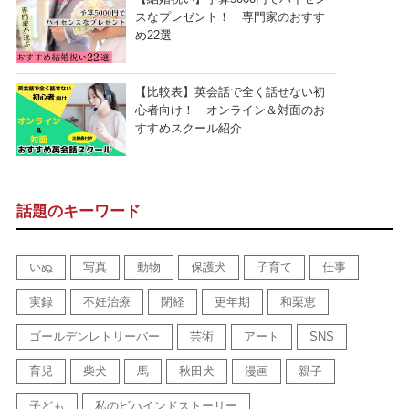
スなプレゼント！ 専門家のおすす
め22選
【比較表】英会話で全く話せない初
心者向け！ オンライン＆対面のお
すすめスクール紹介
話題のキーワード
いぬ
写真
動物
保護犬
子育て
仕事
実録
不妊治療
閉経
更年期
和栗恵
ゴールデンレトリーバー
芸術
アート
SNS
育児
柴犬
馬
秋田犬
漫画
親子
子ども
私のビハインドストーリー