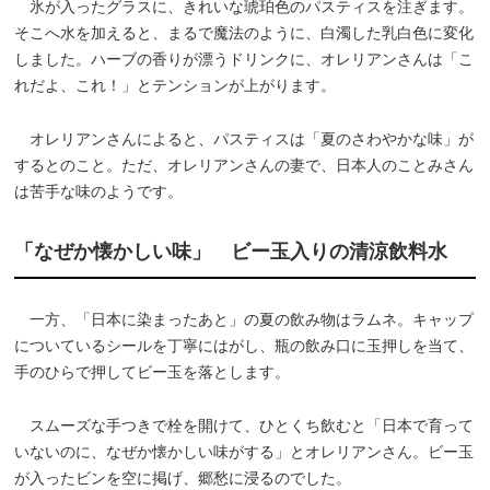
氷が入ったグラスに、きれいな琥珀色のパスティスを注ぎます。
そこへ水を加えると、まるで魔法のように、白濁した乳白色に変化
しました。ハーブの香りが漂うドリンクに、オレリアンさんは「こ
れだよ、これ！」とテンションが上がります。
オレリアンさんによると、パスティスは「夏のさわやかな味」が
するとのこと。ただ、オレリアンさんの妻で、日本人のことみさん
は苦手な味のようです。
「なぜか懐かしい味」 ビー玉入りの清涼飲料水
一方、「日本に染まったあと」の夏の飲み物はラムネ。キャップ
についているシールを丁寧にはがし、瓶の飲み口に玉押しを当て、
手のひらで押してビー玉を落とします。
スムーズな手つきで栓を開けて、ひとくち飲むと「日本で育って
いないのに、なぜか懐かしい味がする」とオレリアンさん。ビー玉
が入ったビンを空に掲げ、郷愁に浸るのでした。