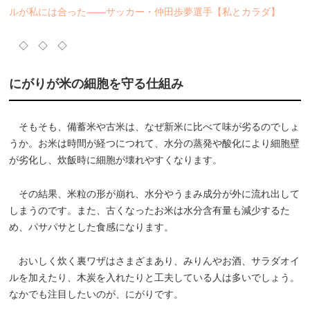
ルが私には合った――サッカー・仲田歩夢選手【私とカラダ】
◇ ◇ ◇
にがりが米の細胞を守る仕組み
そもそも、備蓄米や古米は、なぜ新米に比べて味が劣るのでしょ
うか。お米は時間が経つにつれて、水分の蒸発や酸化により細胞壁
が劣化し、炊飯時に細胞が壊れやすくなります。
その結果、米粒の形が崩れ、水分やうまみ成分が外に流れ出して
しまうのです。また、古くなったお米は水分含有量も減少するた
め、パサパサとした食感になります。
おいしく炊く裏ワザはさまざまあり、みりんやお酒、サラダオイ
ルを加えたり、木炭を入れたりと工夫している人は多いでしょう。
なかでも注目したいのが、にがりです。