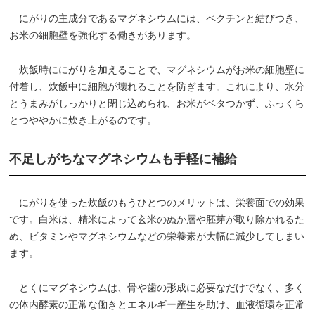
にがりの主成分であるマグネシウムには、ペクチンと結びつき、
お米の細胞壁を強化する働きがあります。
炊飯時ににがりを加えることで、マグネシウムがお米の細胞壁に
付着し、炊飯中に細胞が壊れることを防ぎます。これにより、水分
とうまみがしっかりと閉じ込められ、お米がベタつかず、ふっくら
とつややかに炊き上がるのです。
不足しがちなマグネシウムも手軽に補給
にがりを使った炊飯のもうひとつのメリットは、栄養面での効果
です。白米は、精米によって玄米のぬか層や胚芽が取り除かれるた
め、ビタミンやマグネシウムなどの栄養素が大幅に減少してしまい
ます。
とくにマグネシウムは、骨や歯の形成に必要なだけでなく、多く
の体内酵素の正常な働きとエネルギー産生を助け、血液循環を正常