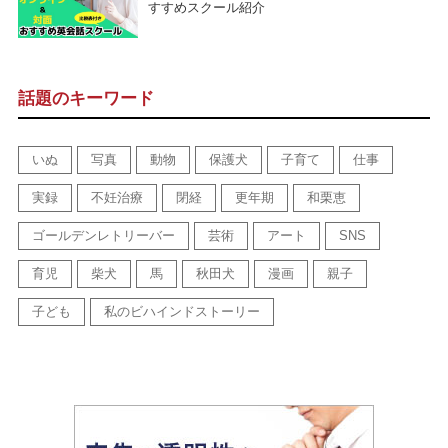
すすめスクール紹介
話題のキーワード
いぬ
写真
動物
保護犬
子育て
仕事
実録
不妊治療
閉経
更年期
和栗恵
ゴールデンレトリーバー
芸術
アート
SNS
育児
柴犬
馬
秋田犬
漫画
親子
子ども
私のビハインドストーリー