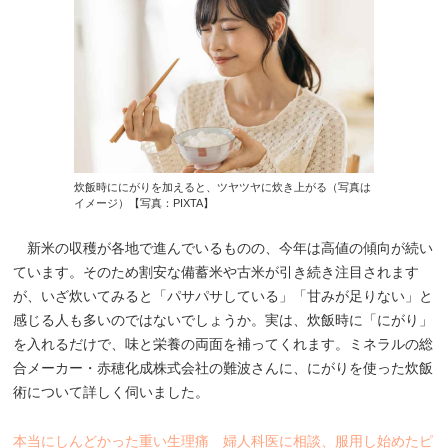
炊飯時ににがりを加えると、ツヤツヤに炊き上がる（写真は
イメージ）【写真：PIXTA】
新米の収穫が各地で進んでいるものの、今年は高値の傾向が続い
ています。そのため割安な備蓄米や古米が引き続き注目されます
が、いざ炊いてみると「パサパサしている」「甘みが足りない」と
感じる人も多いのではないでしょうか。実は、炊飯時に「にがり」
を入れるだけで、味と栄養の両面を補ってくれます。ミネラルの総
合メーカー・赤穂化成株式会社の難波さんに、にがりを使った炊飯
術について詳しく伺いました。
本当にしんどかった重い生理痛 婦人科医に相談、服用し始めたピ