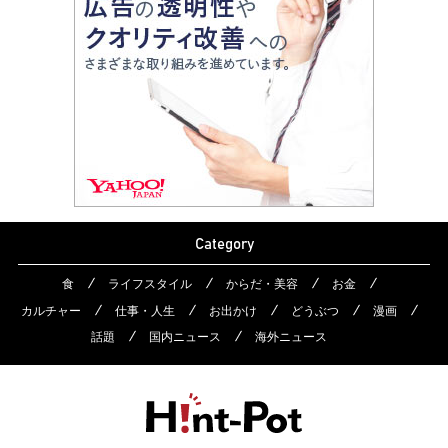
Category
食
ライフスタイル
からだ・美容
お金
カルチャー
仕事・人生
お出かけ
どうぶつ
漫画
話題
国内ニュース
海外ニュース