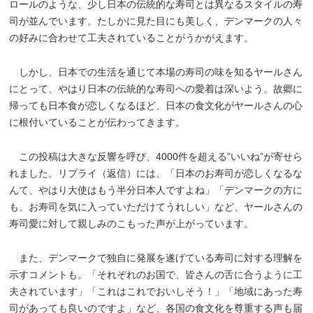
ロールのような、少し日本の伝統的な寿司とは異なるスタイルの寿
司が並んでいます。たしかに見た目にも美しく、デンマークの人々
の好みに合わせて工夫されていることがうかがえます。
しかし、日本での生活を通じて本場の寿司の味を知るヤールさん
にとって、やはり日本の伝統的な寿司への愛着は深いよう。故郷に
帰っても日本食が恋しくなるほど、日本の食文化がヤールさんの心
に根付いていることが伝わってきます。
この投稿は大きな反響を呼び、4000件を超える”いいね”が寄せら
れました。リプライ（返信）には、「日本のお寿司が恋しくなるな
んて、やはり大使はもう半分日本人ですよね」「デンマークの方に
も、お寿司を気に入っていただけてうれしい」など、ヤールさんの
寿司愛に対して親しみのこもった声が上がっています。
また、デンマークで独自に発展を遂げている寿司に対する理解を
示すコメントも。「それぞれのお国で、皆さんの舌に合うように工
夫されています」「これはこれでおいしそう！」「地域にあった寿
司があっても良いのですよ」など、各国の食文化を尊重する声も届