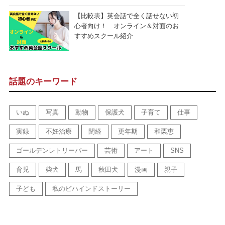
【比較表】英会話で全く話せない初
心者向け！ オンライン＆対面のお
すすめスクール紹介
話題のキーワード
いぬ
写真
動物
保護犬
子育て
仕事
実録
不妊治療
閉経
更年期
和栗恵
ゴールデンレトリーバー
芸術
アート
SNS
育児
柴犬
馬
秋田犬
漫画
親子
子ども
私のビハインドストーリー