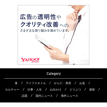
Category
食
ライフスタイル
からだ・美容
お金
カルチャー
仕事・人生
お出かけ
どうぶつ
漫画
話題
国内ニュース
海外ニュース