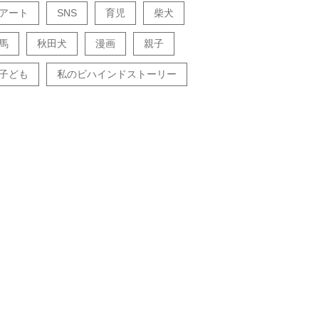
アート
SNS
育児
柴犬
馬
秋田犬
漫画
親子
子ども
私のビハインドストーリー