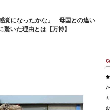
感覚になったかな」 母国との違い
に驚いた理由とは【万博】
C
食
か
カ
お