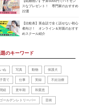
【結婚祝い】予算5000円でハイセン
スなプレゼント！ 専門家のおすすめ
22選
【比較表】英会話で全く話せない初心
者向け！ オンライン＆対面のおすす
めスクール紹介
話題のキーワード
いぬ
写真
動物
保護犬
子育て
仕事
実録
不妊治療
閉経
更年期
和栗恵
ゴールデンレトリーバー
芸術