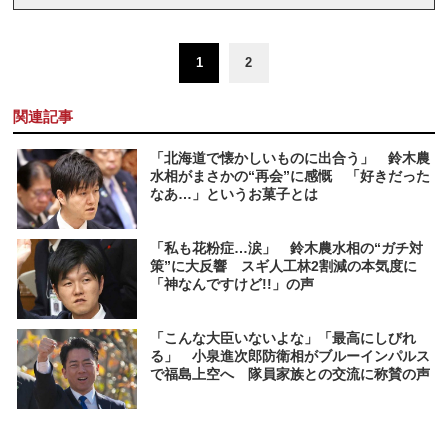
1
2
関連記事
「北海道で懐かしいものに出合う」 鈴木農
水相がまさかの“再会”に感慨 「好きだった
なあ…」というお菓子とは
「私も花粉症…涙」 鈴木農水相の“ガチ対
策”に大反響 スギ人工林2割減の本気度に
「神なんですけど!!」の声
「こんな大臣いないよな」「最高にしびれ
る」 小泉進次郎防衛相がブルーインパルス
で福島上空へ 隊員家族との交流に称賛の声