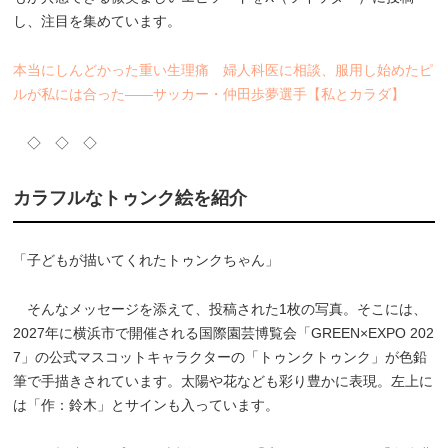
し、注目を集めています。
本当にしんどかった重い生理痛 婦人科医に相談、服用し始めたピ
ルが私には合った――サッカー・仲田歩夢選手【私とカラダ】
◇ ◇ ◇
カラフルなトゥンク絵を紹介
「子どもが描いてくれたトゥンクちゃん」
そんなメッセージを添えて、投稿された1枚の写真。そこには、
2027年に横浜市で開催される国際園芸博覧会「GREEN×EXPO 202
7」の公式マスコットキャラクターの「トゥンクトゥンク」が色鉛
筆で手描きされています。太陽や花なども彩り豊かに表現。左上に
は「作：鈴木」とサインも入っています。