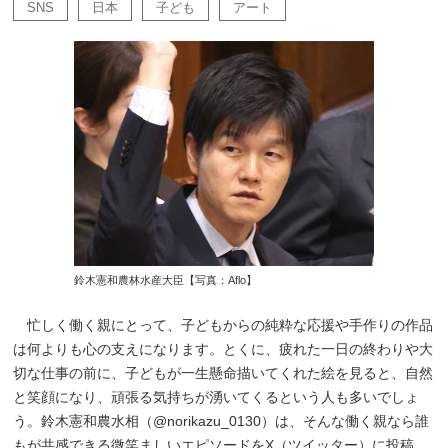
SNS
日本
子ども
アート
鈴木憲和農林水産大臣【写真：Aflo】
忙しく働く親にとって、子どもからの純粋な応援や手作りの作品
は何よりも心の支えになります。とくに、疲れた一日の終わりや大
切な仕事の前に、子どもが一生懸命描いてくれた絵を見ると、自然
と笑顔になり、頑張る気持ちが湧いてくるという人も多いでしょ
う。鈴木憲和農水相（@norikazu_0130）は、そんな働く親なら誰
もが共感できる微笑ましいエピソードをX（ツイッター）に投稿