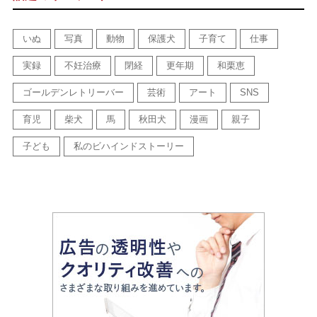
いぬ
写真
動物
保護犬
子育て
仕事
実録
不妊治療
閉経
更年期
和栗恵
ゴールデンレトリーバー
芸術
アート
SNS
育児
柴犬
馬
秋田犬
漫画
親子
子ども
私のビハインドストーリー