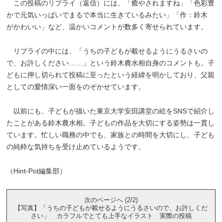
この投稿のリプライ（返信）には、「癒やされますね」「色彩豊
かで元気いっぱいでまるで本当に生きているみたい」「作：鈴木
がかわいい」など、温かいコメントが数多く寄せられています。
リプライの中には、「うちの子どもが載せるようにうるさいの
で、お許しください……」という鈴木農水相自身のコメントも。子
どもに押し切られて投稿に至ったという経緯を明かしており、父親
としての愛情深い一面をのぞかせています。
以前にも、子どもが描いた東京大学安田講堂の絵をSNSで紹介し
たことがある鈴木農水相。子どもの作品を大切にする姿勢は一貫し
ています。忙しい職務の中でも、家族との時間を大切にし、子ども
の純粋な気持ちを受け止めているようです。
（Hint-Pot編集部）
次のページへ (2/2)
【写真】「うちの子どもが載せるようにうるさいので、お許しくだ
さい」 カラフルでとても上手なイラスト 実際の投稿