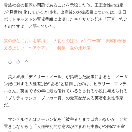
貴族社会の根深い問題であることを示唆した他、王室女性の出産
が“見世物”化していると指摘。出産後のお披露目については、先日
ポッドキャストの育児番組に出演したキャサリン妃も「正直、怖い
ものですよ」と語っていた。
髪の嫌なにおいを解消！ 大切なのは“シャンプー前”…美容師が教
える正しい「ヘアケア」――特集「夏の汗対策」
◇ ◇ ◇
英大衆紙「デイリー・メール」が掲載した記事によると、メーガ
ン妃に対する人種差別が“ある”と指摘したのは、ヒラリー・マンテ
ルさん。英国でその年に最も優れているとされる小説に与えられる
「ブリティッシュ・ブッカー賞」の受賞歴がある英著名女性作家
だ。
マンテルさんはメーガン妃を「被害者とまでは言わないが」と前
置きしながらも「人種差別的な意図が含まれた中傷が今回の“王室