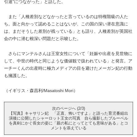
引退”につながった」と話した。
また「人種差別などなかったと言っているのは特権階級の人た
ち。面と向かって認めることはないが、この国の深い潜在意識に
は、まだそうした差別が残っている」とも語り、人種差別が英国社
会の中に潜む根深い問題だと示唆した。
さらにマンテルさんは王室女性について「妊娠や出産を見世物に
して、中世の時代と同じような価値観で扱われている」と発言。ア
ーチーくんの出産時に極力メディアの目を避けたメーガン妃の行動
も擁護した。
（イギリス・森昌利/Masatoshi Mori）
次のページへ (2/3)
【写真】キャサリン妃 「正直、怖いですよ」と語った育児番組出
演後に公開したシャーロット王女の写真 自ら撮影したブルーベル
を真剣にかぐ長女の姿に「親の私にとってとても意味がある」とコ
メントを添えている