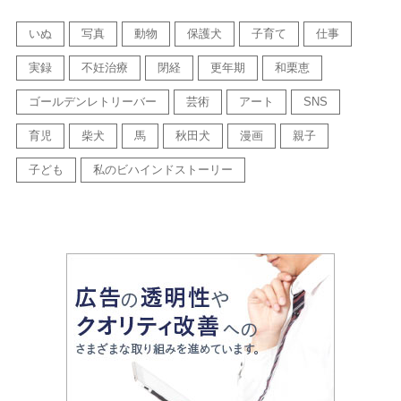
いぬ
写真
動物
保護犬
子育て
仕事
実録
不妊治療
閉経
更年期
和栗恵
ゴールデンレトリーバー
芸術
アート
SNS
育児
柴犬
馬
秋田犬
漫画
親子
子ども
私のビハインドストーリー