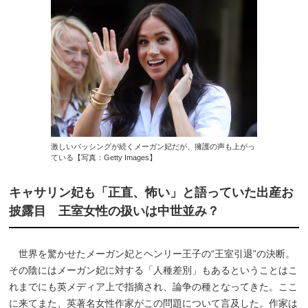
激しいバッシングが続くメーガン妃だが、擁護の声も上がっ
ている【写真：Getty Images】
キャサリン妃も「正直、怖い」と語っていた出産お
披露目 王室女性の扱いは中世並み？
世界を驚かせたメーガン妃とヘンリー王子の“王室引退”の決断。
その陰にはメーガン妃に対する「人種差別」もあるということはこ
れまでにも英メディア上で指摘され、論争の種となってきた。ここ
に来てまた、英著名女性作家がこの問題について言及した。作家は