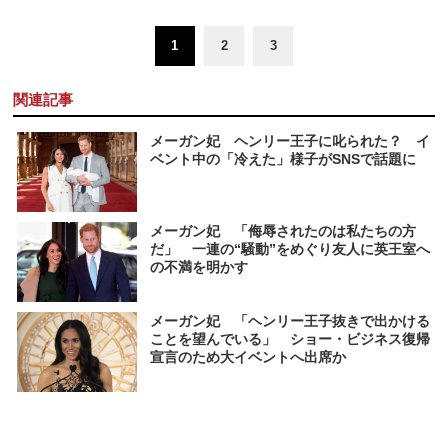
1
2
3
関連記事
メーガン妃 ヘンリー王子に叱られた？ イ
ベント中の「冷えた」様子がSNSで話題に
メーガン妃 「侮辱されたのは私たちの方
だ」 一連の“騒動”をめぐり友人に英王室へ
の不満を明かす
メーガン妃 「ヘンリー王子抜きで出かける
ことを望んでいる」 ショー・ビジネス復帰
宣言のため大イベントへ出席か