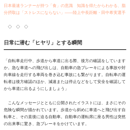
日本最速ランナーが持つ「食」の意識 知識を得たからわかる、脂
分摂取は「ストレスにならない」――陸上中長距離・田中希実選手
◇ ◇ ◇
日常に潜む「ヒヤリ」とする瞬間
「自転車走行中、歩道から車道に出る際、後方の確認をしています
か。急な車道への飛び出しは、自動車の急ブレーキによる事故や対
向車線を走行する車両を巻き込む事故にも繋がります。自転車の運
転者は後方確認のほか、減速または停止などをして安全を確認して
から車道に出るようにしましょう」
こんなメッセージとともに公開されたイラストには、まさにその
危険な瞬間が描かれています。歩道から斜めに車道へと飛び出す自
転車と、その直後に迫る自動車。自動車の運転席に座る男性は突然
の出来事に驚き、急ブレーキをかけています。