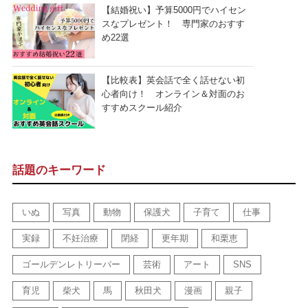
【結婚祝い】予算5000円でハイセン
スなプレゼント！ 専門家のおすす
め22選
【比較表】英会話で全く話せない初
心者向け！ オンライン＆対面のお
すすめスクール紹介
話題のキーワード
いぬ
写真
動物
保護犬
子育て
仕事
実録
不妊治療
閉経
更年期
和栗恵
ゴールデンレトリーバー
芸術
アート
SNS
育児
柴犬
馬
秋田犬
漫画
親子