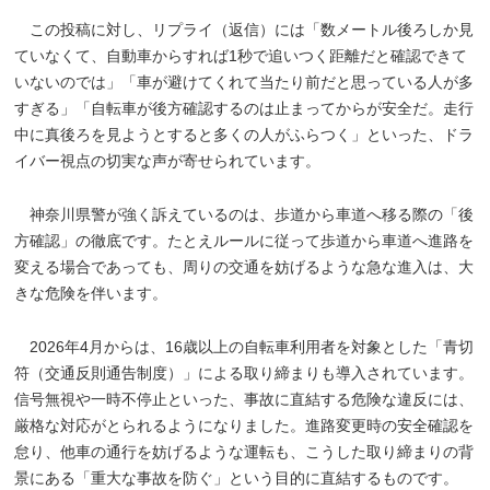
この投稿に対し、リプライ（返信）には「数メートル後ろしか見
ていなくて、自動車からすれば1秒で追いつく距離だと確認できて
いないのでは」「車が避けてくれて当たり前だと思っている人が多
すぎる」「自転車が後方確認するのは止まってからが安全だ。走行
中に真後ろを見ようとすると多くの人がふらつく」といった、ドラ
イバー視点の切実な声が寄せられています。
神奈川県警が強く訴えているのは、歩道から車道へ移る際の「後
方確認」の徹底です。たとえルールに従って歩道から車道へ進路を
変える場合であっても、周りの交通を妨げるような急な進入は、大
きな危険を伴います。
2026年4月からは、16歳以上の自転車利用者を対象とした「青切
符（交通反則通告制度）」による取り締まりも導入されています。
信号無視や一時不停止といった、事故に直結する危険な違反には、
厳格な対応がとられるようになりました。進路変更時の安全確認を
怠り、他車の通行を妨げるような運転も、こうした取り締まりの背
景にある「重大な事故を防ぐ」という目的に直結するものです。