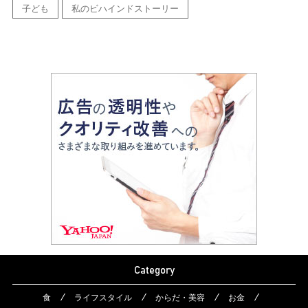
子ども
私のビハインドストーリー
Category
食
ライフスタイル
からだ・美容
お金