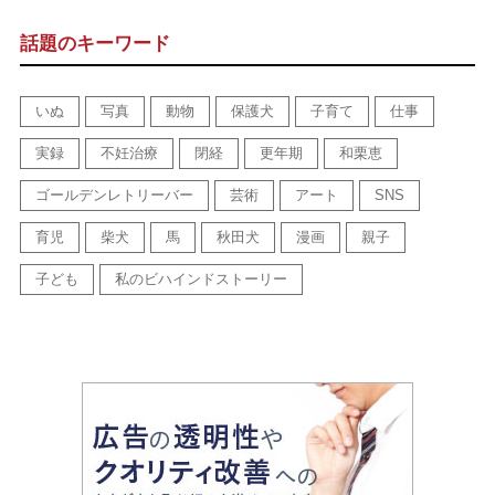
話題のキーワード
いぬ
写真
動物
保護犬
子育て
仕事
実録
不妊治療
閉経
更年期
和栗恵
ゴールデンレトリーバー
芸術
アート
SNS
育児
柴犬
馬
秋田犬
漫画
親子
子ども
私のビハインドストーリー