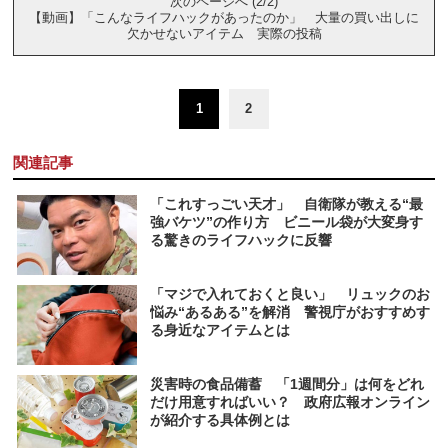
次のページへ (2/2)
【動画】「こんなライフハックがあったのか」 大量の買い出しに
欠かせないアイテム 実際の投稿
1
2
関連記事
「これすっごい天才」 自衛隊が教える“最
強バケツ”の作り方 ビニール袋が大変身す
る驚きのライフハックに反響
「マジで入れておくと良い」 リュックのお
悩み“あるある”を解消 警視庁がおすすめす
る身近なアイテムとは
災害時の食品備蓄 「1週間分」は何をどれ
だけ用意すればいい？ 政府広報オンライン
が紹介する具体例とは