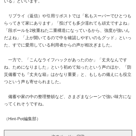
いる」といいます。
リプライ（返信）や引用リポストでは「私もスーパーでひとつも
らってきて家にあります」「投げても多少濡れても頑丈ですよね」
「段ボールを2枚重ねた二重構造になっているから、強度が強いん
だよね」「上が開いてるので中を確認しやすいのもグッド」といっ
た、すでに愛用している利用者からの声が相次ぎました。
一方で、「こんなライフハックがあったのか」「丈夫なんです
ね、ためになりました」という初めて知ったという声のほか、「防
災備蓄でも『丈夫な箱』はかなり重要」と、もしもの備えにも役立
つという声も寄せられました。
備蓄や家の中の整理整頓など、さまざまなシーンで強い味方にな
ってくれそうですね。
（Hint-Pot編集部）