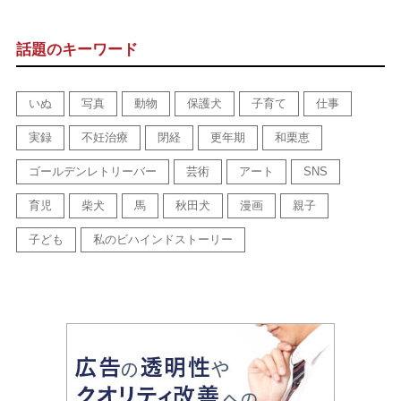
話題のキーワード
いぬ
写真
動物
保護犬
子育て
仕事
実録
不妊治療
閉経
更年期
和栗恵
ゴールデンレトリーバー
芸術
アート
SNS
育児
柴犬
馬
秋田犬
漫画
親子
子ども
私のビハインドストーリー