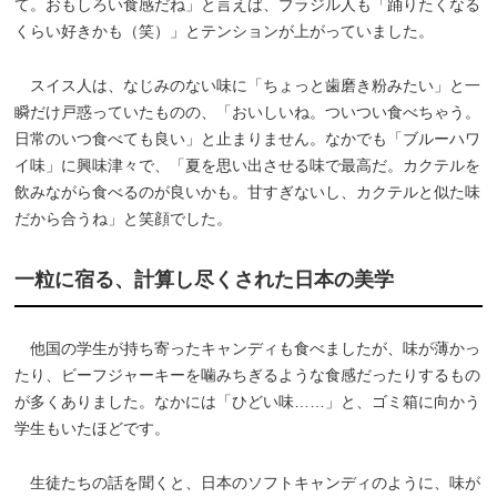
て。おもしろい食感だね」と言えば、ブラジル人も「踊りたくなる
くらい好きかも（笑）」とテンションが上がっていました。
スイス人は、なじみのない味に「ちょっと歯磨き粉みたい」と一
瞬だけ戸惑っていたものの、「おいしいね。ついつい食べちゃう。
日常のいつ食べても良い」と止まりません。なかでも「ブルーハワ
イ味」に興味津々で、「夏を思い出させる味で最高だ。カクテルを
飲みながら食べるのが良いかも。甘すぎないし、カクテルと似た味
だから合うね」と笑顔でした。
一粒に宿る、計算し尽くされた日本の美学
他国の学生が持ち寄ったキャンディも食べましたが、味が薄かっ
たり、ビーフジャーキーを噛みちぎるような食感だったりするもの
が多くありました。なかには「ひどい味……」と、ゴミ箱に向かう
学生もいたほどです。
生徒たちの話を聞くと、日本のソフトキャンディのように、味が