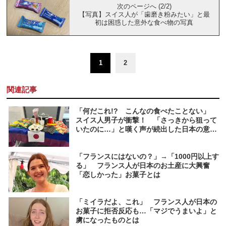
次のページへ (2/2)
【写真】スイス人が「歯磨き粉みたい」と最
初は困惑した意外な食べ物の写真
1
2
関連記事
「何だこれ!? こんなの食べたことない」
スイス人男子が衝撃！ 「さっきから狙って
いたのに…」と嘆く声が続出した日本の意外
なお菓子とは
「フランスにはないの？」→「1000円以上す
る」 フランス人が日本のお土産に大興奮
「恋しかった」お菓子とは
「ミイラだよ、これ」 フランス人が日本の
お菓子に拒否反応も…「マジでうまいよ」と
虜になったものとは