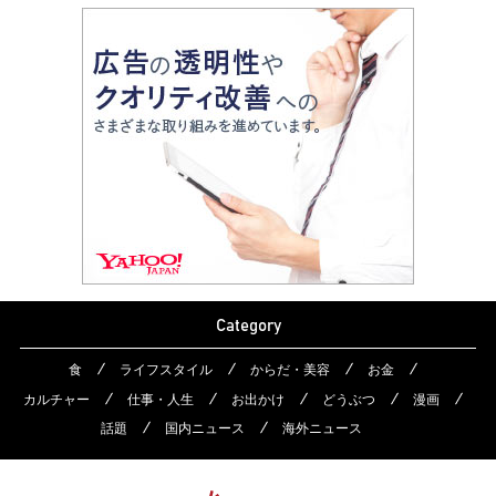
Category
食
ライフスタイル
からだ・美容
お金
カルチャー
仕事・人生
お出かけ
どうぶつ
漫画
話題
国内ニュース
海外ニュース