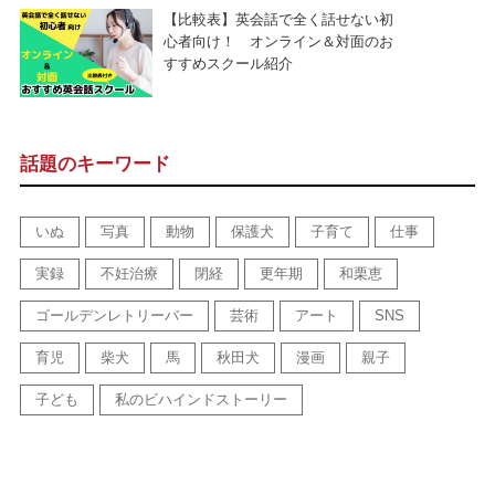
【比較表】英会話で全く話せない初
心者向け！ オンライン＆対面のお
すすめスクール紹介
話題のキーワード
いぬ
写真
動物
保護犬
子育て
仕事
実録
不妊治療
閉経
更年期
和栗恵
ゴールデンレトリーバー
芸術
アート
SNS
育児
柴犬
馬
秋田犬
漫画
親子
子ども
私のビハインドストーリー