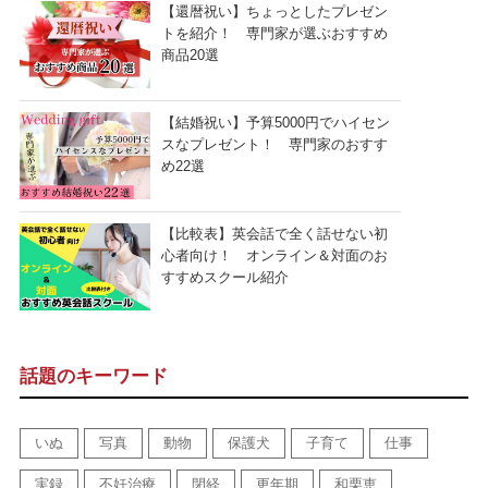
【還暦祝い】ちょっとしたプレゼン
トを紹介！ 専門家が選ぶおすすめ
商品20選
【結婚祝い】予算5000円でハイセン
スなプレゼント！ 専門家のおすす
め22選
【比較表】英会話で全く話せない初
心者向け！ オンライン＆対面のお
すすめスクール紹介
話題のキーワード
いぬ
写真
動物
保護犬
子育て
仕事
実録
不妊治療
閉経
更年期
和栗恵