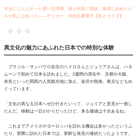
本当にしんどかった重い生理痛 婦人科医に相談、服用し始めたピ
ルが私には合った――サッカー・仲田歩夢選手【私とカラダ】
◇ ◇ ◇
異文化の魅力にあふれた日本での特別な体験
ブラジル・サンパウロ在住のペドロさんとジュリアさんは、ハネ
ムーンで初めて日本を訪れました。2週間の滞在中、京都や大阪、
奈良といった関西の人気観光地に加え、金沢や熱海、東京などもめ
ぐっています。
「文化の異なる日本へぜひ行きたいって、ジュリアと意見が一致し
たんだ。移動は一日がかりだったけど、来る価値は十分あるね」
これまでアメリカやヨーロッパを訪れる機会は多かったというふ
たり。実際に訪れた日本では、新鮮な発見の連続だったようです。