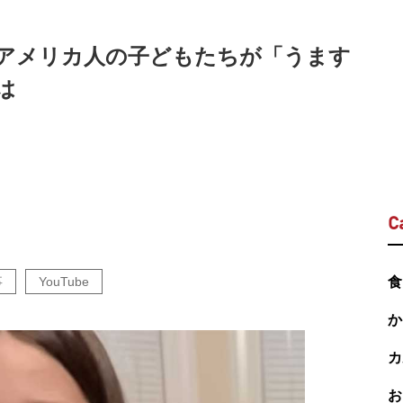
アメリカ人の子どもたちが「うます
は
C
事
YouTube
食
か
カ
お