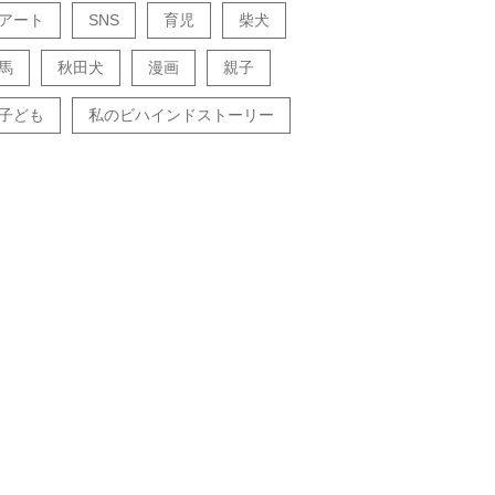
アート
SNS
育児
柴犬
馬
秋田犬
漫画
親子
子ども
私のビハインドストーリー