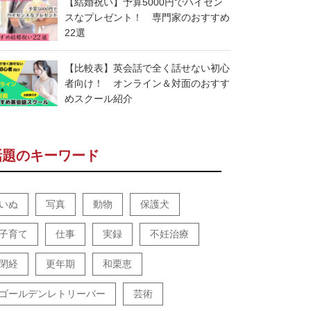
【結婚祝い】予算5000円でハイセン
スなプレゼント！ 専門家のおすすめ
22選
【比較表】英会話で全く話せない初心
者向け！ オンライン＆対面のおすす
めスクール紹介
話題のキーワード
いぬ
写真
動物
保護犬
子育て
仕事
実録
不妊治療
閉経
更年期
和栗恵
ゴールデンレトリーバー
芸術