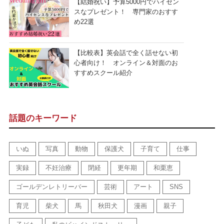
【結婚祝い】予算5000円でハイセン
スなプレゼント！ 専門家のおすす
め22選
【比較表】英会話で全く話せない初
心者向け！ オンライン＆対面のお
すすめスクール紹介
話題のキーワード
いぬ
写真
動物
保護犬
子育て
仕事
実録
不妊治療
閉経
更年期
和栗恵
ゴールデンレトリーバー
芸術
アート
SNS
育児
柴犬
馬
秋田犬
漫画
親子