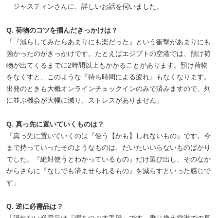
ジャスティンさんに、詳しいお話を伺いました。
Q. 荷物のコツを掴んだきっかけは？
「『減らしてみたらあまりにも楽だった』という衝撃があまりにも
強かったのがきっかけです。たとえばエジプトの空港では、預け荷
物が出てくるまでに2時間以上もかかることがあります。預け荷物
をなくすと、このような『待ち時間による疲れ』もなくなります。
出発のときも大概オンラインチェックインのみで済みますので、列
に並ぶ機会が大幅に減り、ストレスがありません」
Q. 真っ先に置いていくものは？
「真っ先に置いていくのは『使う【かも】しれないもの』です。今
まで持っていったそのようなものは、だいたいいらないものばかり
でした。『絶対使うとわかっているもの』だけ選び出し、そのなか
からさらに『なしでも済ませられるもの』を減らすといった感じで
す」
Q. 逆に必需品は？
「譲れない必需品は『暇をつぶす手段』です。乗り換え空港での長