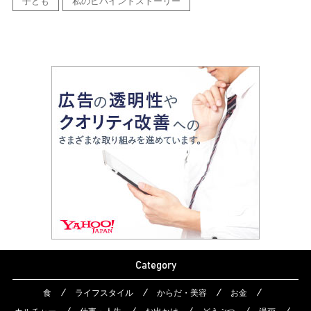
子ども
私のビハインドストーリー
Category
食
ライフスタイル
からだ・美容
お金