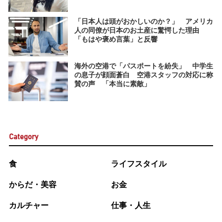
「日本人は頭がおかしいのか？」 アメリカ
人の同僚が日本のお土産に驚愕した理由
「もはや褒め言葉」と反響
海外の空港で「パスポートを紛失」 中学生
の息子が顔面蒼白 空港スタッフの対応に称
賛の声 「本当に素敵」
Category
食
ライフスタイル
からだ・美容
お金
カルチャー
仕事・人生