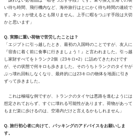
い待ち時間、飛行機内など、海外旅行はとにかく待ち時間の連続で
す。ネットが使えるとも限りません。上手に暇をつぶす手段は大切
かと思います」
Q. 実際に重い荷物で苦労したことは？
「エジプトに引っ越したとき、最初の入国時のことですが、友人に
『宿舎に着く前に食事に行きましょう！』と言われました。引っ越
し家財すべてをトランク2個（23キロ×2）に詰めてきたわけです
が、その状態で何キロも歩きました。そのうちトランクのタイヤが
ぶっ壊れ回転しなくなり、最終的には23キロの物体を地面に引き
ずって歩きました。
これは極端な例ですが、トランクのタイヤは悪路を進むようには
想定されておらず、すぐに壊れる可能性があります。荷物があって
もまだ楽に歩けるのは、空港内だけと言えるかもしれません」
Q. 旅行初心者に向けて、パッキングのアドバイスをお願いしま
す。