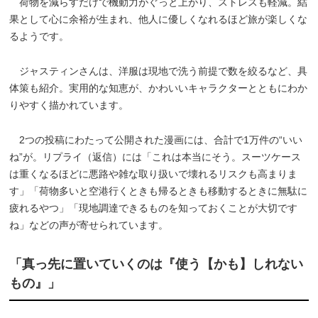
荷物を減らすだけで機動力がぐっと上がり、ストレスも軽減。結
果として心に余裕が生まれ、他人に優しくなれるほど旅が楽しくな
るようです。
ジャスティンさんは、洋服は現地で洗う前提で数を絞るなど、具
体策も紹介。実用的な知恵が、かわいいキャラクターとともにわか
りやすく描かれています。
2つの投稿にわたって公開された漫画には、合計で1万件の“いい
ね”が。リプライ（返信）には「これは本当にそう。スーツケース
は重くなるほどに悪路や雑な取り扱いで壊れるリスクも高まりま
す」「荷物多いと空港行くときも帰るときも移動するときに無駄に
疲れるやつ」「現地調達できるものを知っておくことが大切です
ね」などの声が寄せられています。
「真っ先に置いていくのは『使う【かも】しれない
もの』」