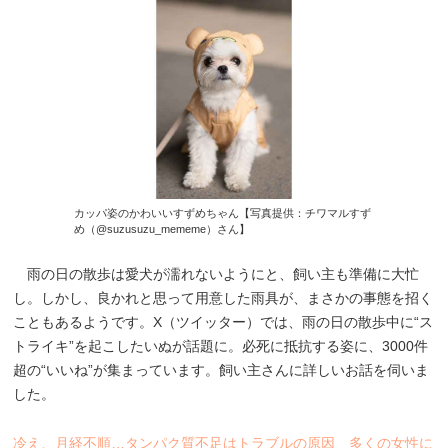
カッパ姿のかわいいすずめちゃん【写真提供：チワマルすず
め（@suzusuzu_mememe）さん】
雨の日の散歩は愛犬が濡れないようにと、飼い主も準備に大忙
し。しかし、良かれと思って用意した雨具が、まさかの事態を招く
こともあるようです。X（ツイッター）では、雨の日の散歩中に“ス
トライキ”を起こしたいぬが話題に。必死に抵抗する姿に、3000件
超の“いいね”が集まっています。飼い主さんに詳しいお話を伺いま
した。
冷え、月経不順…タンパク質不足はトラブルの原因 多くの女性に