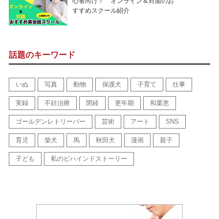
心者向け！ オンライン＆対面のお
すすめスクール紹介
話題のキーワード
いぬ
写真
動物
保護犬
子育て
仕事
実録
不妊治療
閉経
更年期
和栗恵
ゴールデンレトリーバー
芸術
アート
SNS
育児
柴犬
馬
秋田犬
漫画
親子
子ども
私のビハインドストーリー