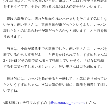
少し頑固なところもあるのだとか。嫌なことにはしっかり意思表示
をするタイプで、全身が濡れるお風呂は大の苦手だといいます。
普段の散歩では、濡れた地面や浅い水たまりをそこまで気にしな
いそう。飼い主さんは「散歩自体が嫌だったというより、カッパと
濡れた足元の組み合わせが嫌だったのかなと思います」と当時を振
り返ります。
当日は、小雨が降る中での散歩でした。飼い主さんに「カッパを
着ているから大丈夫だよ！」と声をかけられても、すずめちゃんは
2～3分ほどその場で踏ん張って抵抗していたそう。「頑なに抵抗
する姿に笑ってしまいました」と、飼い主さんは目を細めます。
最終的には、カッパを脱がせると一転して、元気に走り回ってい
たというすずめちゃん。次は天気の良い日に、散歩を満喫してほし
いですね。
○取材協力：チワマルすずめ（
@suzusuzu_mememe
）さん