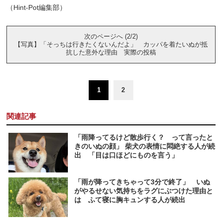
（Hint-Pot編集部）
次のページへ (2/2)
【写真】「そっちは行きたくないんだよ」 カッパを着たいぬが抵
抗した意外な理由 実際の投稿
1
2
関連記事
「雨降ってるけど散歩行く？ って言ったと
きのいぬの顔」 柴犬の表情に悶絶する人が続
出 「目は口ほどにものを言う」
「雨が降ってきちゃって3分で終了」 いぬ
がやるせない気持ちをラグにぶつけた理由と
は ふて寝に胸キュンする人が続出