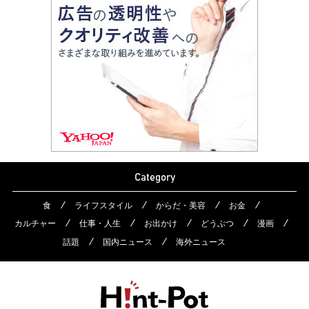
Category
食
ライフスタイル
からだ・美容
お金
カルチャー
仕事・人生
お出かけ
どうぶつ
漫画
話題
国内ニュース
海外ニュース