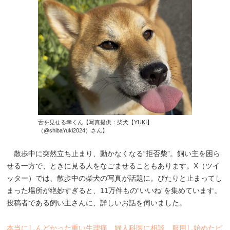
舌を見せる幸くん【写真提供：柴犬【YUKI】
（@shibaYuki2024）さん】
散歩中に突然立ち止まり、動かなくなる“拒否柴”。飼い主を困ら
せる一方で、ときに見る人をなごませることもあります。X（ツイ
ッター）では、散歩中の柴犬の写真が話題に。ぴたりと止まってし
まった場所が絶妙すぎると、11万件もの“いいね”を集めています。
投稿者である飼い主さんに、詳しいお話を伺いました。
本当にしんどかった重い生理痛 婦人科医に相談、服用し始めたピ