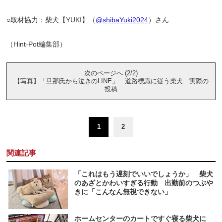
○取材協力：柴犬【YUKI】（
@shibaYuki2024
）さん
（Hint-Pot編集部）
次のページへ (2/2)
【写真】「旦那氏から泣きのLINE」 道路標識に従う柴犬 実際の
投稿
1
2
関連記事
「これはもう遅刻でいいでしょうか」 柴犬
のあざとかわいすぎる行動 出勤前のつぶや
きに「こんなん無視できない」
ホームセンターのカートですぐ寝る柴犬に