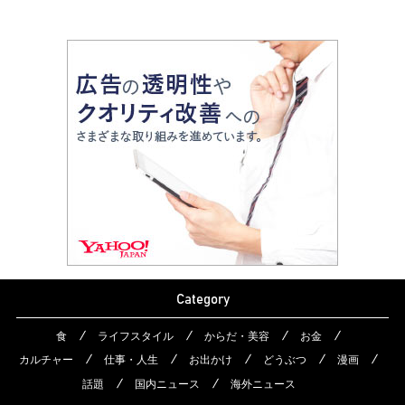
Category
食
ライフスタイル
からだ・美容
お金
カルチャー
仕事・人生
お出かけ
どうぶつ
漫画
話題
国内ニュース
海外ニュース