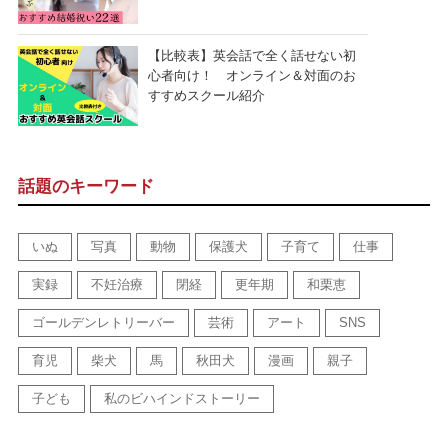
【比較表】英会話で全く話せない初
心者向け！ オンライン＆対面のお
すすめスクール紹介
話題のキーワード
いぬ
写真
動物
保護犬
子育て
仕事
実録
不妊治療
閉経
更年期
和栗恵
ゴールデンレトリーバー
芸術
アート
SNS
育児
柴犬
馬
秋田犬
漫画
親子
子ども
私のビハインドストーリー