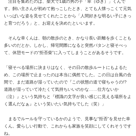
注目を集めたのは、柴犬で1歳の男の子「幸（ゆき）」くんで
す。飼い主さんが初めて抱っこしたとき、とても人懐っこくて元気
いっぱいな姿を見せてくれたことから「人間好きな明るい子にきっ
と育つだろう」と、お迎えを決めたといいます。
そんな幸くんは、朝の散歩のとき、かなり長い距離を歩くことも
多いのだとか。しかし、帰宅間際になると突然バタンと寝そべっ
て、休憩モードの“拒否柴”に入ってしまうことがあるそうです。
「寝そべる場所に決まりはなく、その日の散歩ルートにもよるた
め、この場所で止まったのは本当に偶然でした。この日は台風の合
間で、まだ道路が湿っていたので『この状態の道で寝ちゃうの!?
道路が湿っていて冷たくて気持ちいいのかな……仕方ないか
（泣）』という気持ちと『標識の文字が良い感じに見える場所をよ
く選んだなぁ』という笑いたい気持ちでした（笑）」
まるでルールを守っているかのようで、見事な“拒否”を見せた幸
くん。愛らしい行動で、これからも家族を笑顔にしてくれそうです
ね。