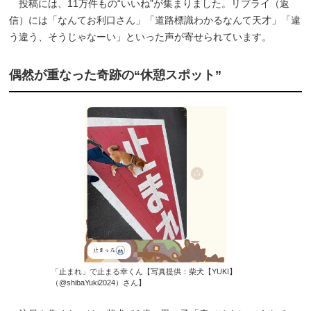
投稿には、11万件もの“いいね”が集まりました。リプライ（返
信）には「なんてお利口さん」「道路標識わかるなんて天才」「違
う違う、そうじゃなーい」といった声が寄せられています。
偶然が重なった奇跡の“休憩スポット”
「止まれ」で止まる幸くん【写真提供：柴犬【YUKI】
（@shibaYuki2024）さん】