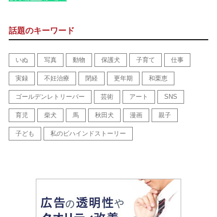
話題のキーワード
いぬ
写真
動物
保護犬
子育て
仕事
実録
不妊治療
閉経
更年期
和栗恵
ゴールデンレトリーバー
芸術
アート
SNS
育児
柴犬
馬
秋田犬
漫画
親子
子ども
私のビハインドストーリー