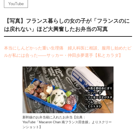
YouTube
【写真】フランス暮らしの女の子が「フランスのに
は戻れない」ほど大興奮したお弁当の写真
本当にしんどかった重い生理痛 婦人科医に相談、服用し始めたピ
ルが私には合った――サッカー・仲田歩夢選手【私とカラダ】
新幹線のお弁当箱に入れたお弁当【出典：
YouTube「Macaron Chan 南フランス田舎娘」よりスクリー
ンショット】