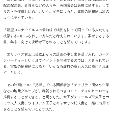
配送配達員、介護者などの人々を、英国議会は表彰に値するとして
リストを作成し始めたという。記事によると、政府の情報筋は次の
ように語っている。
「新型コロナウイルスの最前線で犠牲を払って闘っている人たちを
祝福するのにふさわしい方法だと考えられています。案がまとまる
前、年末に向けて決断が下されることを望んでいます」
エリザベス女王は英政府からの計画の申し出を受け入れ、ガーデ
ンパーティーという形でイベントを開催するのでは、とみられてい
る。宮殿の情報筋によると「いかなる政府の案も入念に検討されま
す」という。
その計画について把握している関係者は「チャリティ団体や企業
などの地元グループが、称賛されるべきコミュニティのヒーローを
推薦することができる」と明かした。女王がチャールズ皇太子とカ
ミラ夫人夫妻、ウイリアム王子とキャサリン妃夫妻と一緒に出席で
きることを望んでいると伝えた。