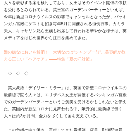
人々を表彰する案を検討しており、女王はそのイベント開催の依頼
を受けるとみられている。英王室のガーデンパーティーといえば、
今年は新型コロナウイルスの影響でキャンセルとなったが、バッキ
ンガム宮殿にゲストを招き毎年5月に開催される恒例行事。カミラ
夫人、キャサリン妃ら王族も出席して行われる華やかな様子は、英
メディアをはじめ世界から注目を集めてきた。
髪の嫌なにおいを解消！ 大切なのは“シャンプー前”…美容師が教
える正しい「ヘアケア」――特集「夏の汗対策」
◇ ◇ ◇
英大衆紙「デイリー・ミラー」は、英国で新型コロナウイルスの
最前線で闘う人々は、エリザベス女王が開催するバッキンガム宮殿
でのガーデンパーティーというご褒美を受けるかもしれないと伝え
た。英国内が新型コロナに見舞われる中、献身的に最前線で働く
人々は約3か月間、全力を尽くして国を支えている。
この危機の中で働き、貢献してきた看護師、店員、郵便配達員、