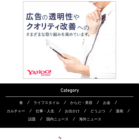
Category
食
ライフスタイル
からだ・美容
お金
カルチャー
仕事・人生
お出かけ
どうぶつ
漫画
話題
国内ニュース
海外ニュース