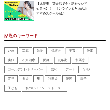
【比較表】英会話で全く話せない初
心者向け！ オンライン＆対面のお
すすめスクール紹介
話題のキーワード
いぬ
写真
動物
保護犬
子育て
仕事
実録
不妊治療
閉経
更年期
和栗恵
ゴールデンレトリーバー
芸術
アート
SNS
育児
柴犬
馬
秋田犬
漫画
親子
子ども
私のビハインドストーリー