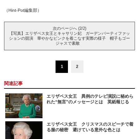
（Hint-Pot編集部）
次のページへ (2/2)
【写真】エリザベス女王とキャサリン妃 ガーデンパーティファッ
ションの競演 華やかなピンクを着こなす実際の様子 帽子もゴー
ジャスで素敵
1
2
関連記事
エリザベス女王 異例のテレビ演説に秘めら
れた“無言”のメッセージとは 英紙報じる
エリザベス女王 クリスマスのスピーチで着
る服の秘密 避けている意外な色とは