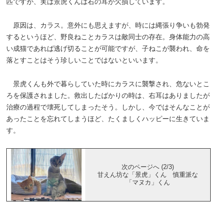
匹ですが、実は景虎くんは右の耳が欠損しています。
原因は、カラス。意外にも思えますが、時には縄張り争いも勃発
するというほど、野良ねことカラスは敵同士の存在。身体能力の高
い成猫であれば逃げ切ることが可能ですが、子ねこが襲われ、命を
落とすことはそう珍しいことではないといいます。
景虎くんも外で暮らしていた時にカラスに襲撃され、危ないとこ
ろを保護されました。救出したばかりの時は、右耳はありましたが
治療の過程で壊死してしまったそう。しかし、今ではそんなことが
あったことを忘れてしまうほど、たくましくハッピーに生きていま
す。
次のページへ (2/3)
甘えん坊な「景虎」くん 慎重派な
「マヌカ」くん