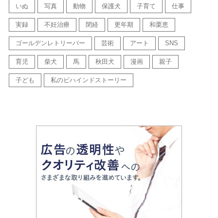
いぬ
写真
動物
保護犬
子育て
仕事
実録
不妊治療
閉経
更年期
和栗恵
ゴールデンレトリーバー
芸術
アート
SNS
育児
柴犬
馬
秋田犬
漫画
親子
子ども
私のビハインドストーリー