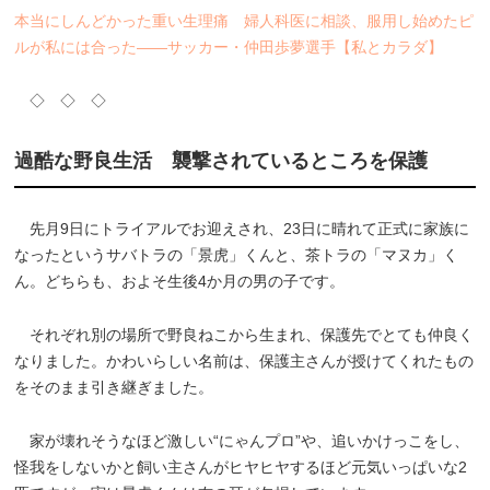
本当にしんどかった重い生理痛 婦人科医に相談、服用し始めたピ
ルが私には合った――サッカー・仲田歩夢選手【私とカラダ】
◇ ◇ ◇
過酷な野良生活 襲撃されているところを保護
先月9日にトライアルでお迎えされ、23日に晴れて正式に家族に
なったというサバトラの「景虎」くんと、茶トラの「マヌカ」く
ん。どちらも、およそ生後4か月の男の子です。
それぞれ別の場所で野良ねこから生まれ、保護先でとても仲良く
なりました。かわいらしい名前は、保護主さんが授けてくれたもの
をそのまま引き継ぎました。
家が壊れそうなほど激しい“にゃんプロ”や、追いかけっこをし、
怪我をしないかと飼い主さんがヒヤヒヤするほど元気いっぱいな2