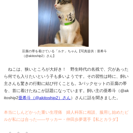
豆腐の帯を着けている「ルナ」ちゃん【写真提供：亜希斗
（@akitoship2）さん】
ねこは、狭いところが大好き！ 野生時代の名残で、穴があった
ら何でも入りたいという子も多いようです。その習性は時に、飼い
主さんも驚きの行動に結び付くことも。3パックセットの豆腐の帯
を、首に着けたねこが話題になっています。飼い主の亜希斗（@ak
itoship2
亜希斗（@akitoship2）さん
）さんに話を聞きました。
本当にしんどかった重い生理痛 婦人科医に相談、服用し始めたピ
ルが私には合った――サッカー・仲田歩夢選手【私とカラダ】