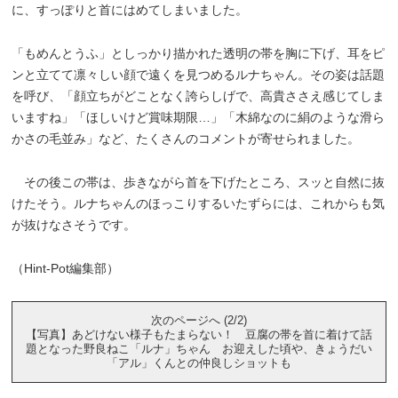
に、すっぽりと首にはめてしまいました。
「もめんとうふ」としっかり描かれた透明の帯を胸に下げ、耳をピ
ンと立てて凛々しい顔で遠くを見つめるルナちゃん。その姿は話題
を呼び、「顔立ちがどことなく誇らしげで、高貴ささえ感じてしま
いますね」「ほしいけど賞味期限…」「木綿なのに絹のような滑ら
かさの毛並み」など、たくさんのコメントが寄せられました。
その後この帯は、歩きながら首を下げたところ、スッと自然に抜
けたそう。ルナちゃんのほっこりするいたずらには、これからも気
が抜けなさそうです。
（Hint-Pot編集部）
次のページへ (2/2)
【写真】あどけない様子もたまらない！ 豆腐の帯を首に着けて話
題となった野良ねこ「ルナ」ちゃん お迎えした頃や、きょうだい
「アル」くんとの仲良しショットも