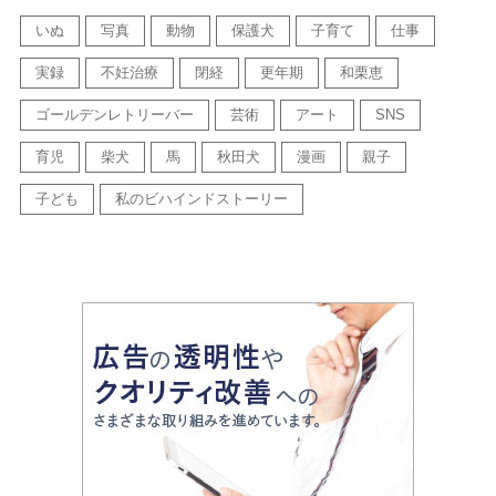
いぬ
写真
動物
保護犬
子育て
仕事
実録
不妊治療
閉経
更年期
和栗恵
ゴールデンレトリーバー
芸術
アート
SNS
育児
柴犬
馬
秋田犬
漫画
親子
子ども
私のビハインドストーリー