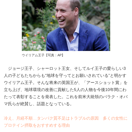
ウイリアム王子【写真：AP】
ジョージ王子、シャーロット王女、そしてルイ王子の愛らしい3
人の子どもたちからも“地球を守ってとお願いされている”と明かす
ウイリアム王子。そんな将来の英国王が、「アースショット賞」を
立ち上げ、地球環境の改善に貢献した5人の人物を今後10年間にわ
たって表彰することを発表した。これを前米大統領のバラク・オバ
マ氏らが絶賛し、話題となっている。
冷え、月経不順…タンパク質不足はトラブルの原因 多くの女性に
プロテイン摂取をおすすめする理由