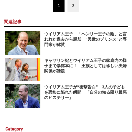
1
2
関連記事
ウイリアム王子 「ヘンリー王子の陰」と言
われた過去から脱却 “民衆のプリンス”と専
門家が称賛
キャサリン妃とウイリアム王子の家庭内の様
子まで暴露本に！ 王族としては珍しい夫婦
関係が話題
ウイリアム王子が“衝撃告白” 3人の子ども
を恐怖に陥れた瞬間 「自分の知る限り最悪
のヒステリー」
Category