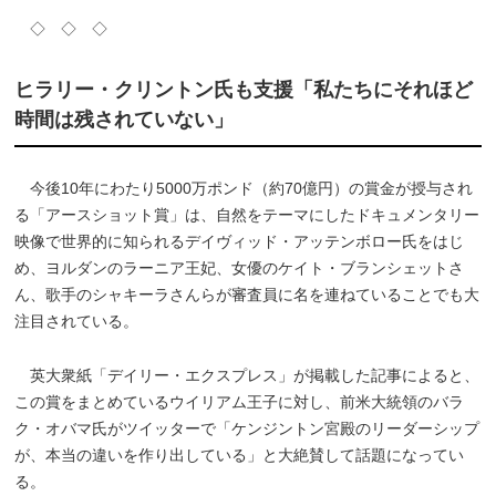
◇ ◇ ◇
ヒラリー・クリントン氏も支援「私たちにそれほど
時間は残されていない」
今後10年にわたり5000万ポンド（約70億円）の賞金が授与され
る「アースショット賞」は、自然をテーマにしたドキュメンタリー
映像で世界的に知られるデイヴィッド・アッテンボロー氏をはじ
め、ヨルダンのラーニア王妃、女優のケイト・ブランシェットさ
ん、歌手のシャキーラさんらが審査員に名を連ねていることでも大
注目されている。
英大衆紙「デイリー・エクスプレス」が掲載した記事によると、
この賞をまとめているウイリアム王子に対し、前米大統領のバラ
ク・オバマ氏がツイッターで「ケンジントン宮殿のリーダーシップ
が、本当の違いを作り出している」と大絶賛して話題になってい
る。