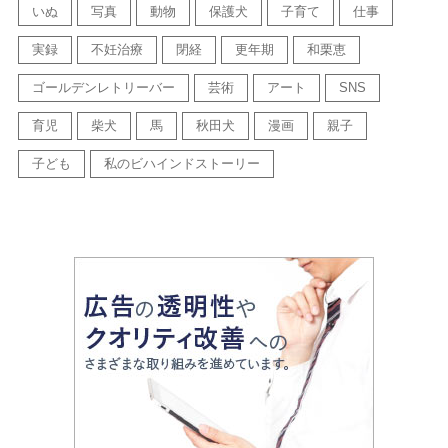
いぬ
写真
動物
保護犬
子育て
仕事
実録
不妊治療
閉経
更年期
和栗恵
ゴールデンレトリーバー
芸術
アート
SNS
育児
柴犬
馬
秋田犬
漫画
親子
子ども
私のビハインドストーリー