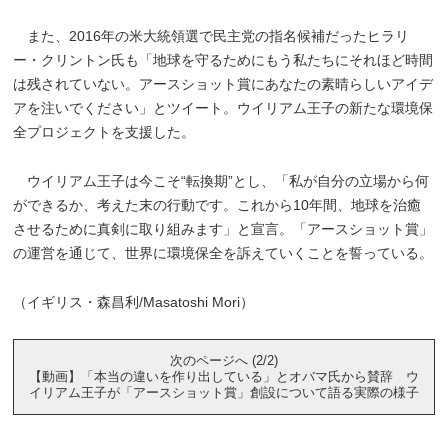
また、2016年の米大統領選で民主党の指名候補だったヒラリ
ー・クリントン氏も「地球を守るためにもう私たちにそれほど時間
は残されていない。アースショット賞にあなたの素晴らしいアイデ
アを注いでください」とツイート。ウイリアム王子の新たな環境保
全プロジェクトを支援した。
ウイリアム王子は今こそ“転換期”とし、「私が自分の立場から何
ができるか、考えた末の行動です。これから10年間、地球を治癒
させるために真剣に取り組みます」と宣言。「アースショット賞」
の運営を通じて、世界に環境保全を訴えていくことを誓っている。
（イギリス・森昌利/Masatoshi Mori）
次のページへ (2/2)
【動画】「本当の違いを作り出している」とオバマ氏から賛辞 ウ
イリアム王子が「アースショット賞」創設について語る実際の様子