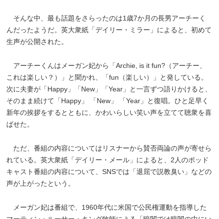
そんな中、最も話題をさらったのは1歳7か月の長男アーチーく
んだったようだ。英大衆紙「デイリー・ミラー」によると、初めて
生声が公開された。
アーチーくんはメーガン妃から「Archie, is it fun?（アーチー、
これは楽しい？）」と聞かれ、「fun（楽しい）」と発している。
次に夫妻が「Happy」「New」「Year」と一言ずつ語りかけると、
そのまま続けて「Happy」 「New」 「Year」と復唱。ひと足早く
新年の挨拶をするとともに、かわいらしい笑い声を立てて聴衆を喜
ばせた。
ただ、番組の内容についてはリスナーから賛否両論の声が寄せら
れている。英大衆紙「デイリー・メール」によると、2人のポッド
キャスト番組の内容について、SNSでは「退屈で説教臭い」などの
声が上がったという。
メーガン妃は番組で、1960年代に米国で公民権運動を指導した
マーティン・ルーサー・キング牧師による「暗闇では暗闇の中にい