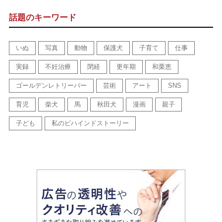
話題のキーワード
いぬ
写真
動物
保護犬
子育て
仕事
実録
不妊治療
閉経
更年期
和栗恵
ゴールデンレトリーバー
芸術
アート
SNS
育児
柴犬
馬
秋田犬
漫画
親子
子ども
私のビハインドストーリー