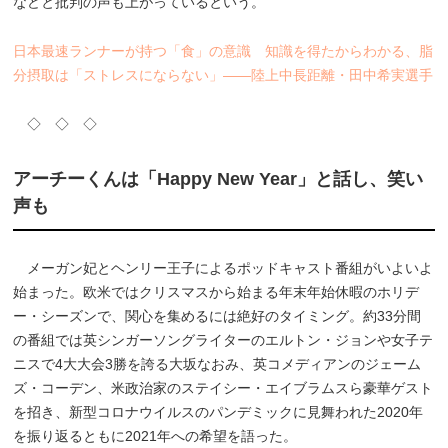
などと批判の声も上がっているという。
日本最速ランナーが持つ「食」の意識 知識を得たからわかる、脂
分摂取は「ストレスにならない」――陸上中長距離・田中希実選手
◇ ◇ ◇
アーチーくんは「Happy New Year」と話し、笑い
声も
メーガン妃とヘンリー王子によるポッドキャスト番組がいよいよ
始まった。欧米ではクリスマスから始まる年末年始休暇のホリデ
ー・シーズンで、関心を集めるには絶好のタイミング。約33分間
の番組では英シンガーソングライターのエルトン・ジョンや女子テ
ニスで4大大会3勝を誇る大坂なおみ、英コメディアンのジェーム
ズ・コーデン、米政治家のステイシー・エイブラムスら豪華ゲスト
を招き、新型コロナウイルスのパンデミックに見舞われた2020年
を振り返るともに2021年への希望を語った。