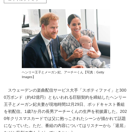
ヘンリー王子とメーガン妃、アーチーくん【写真：Getty
Images】
スウェーデンの楽曲配信サービス大手「スポティファイ」と300
0万ポンド（約42億円）ともいわれる巨額契約を締結したヘンリー
王子とメーガン妃夫妻が現地時間12月29日、ポッドキャスト番組
を初配信。1歳7か月の長男アーチーくんの生声を初披露した。202
0年クリスマスカードでは父に抱っこされたシーンが描かれて話題
になっていた。ただ、番組の内容についてはリスナーから「退屈」