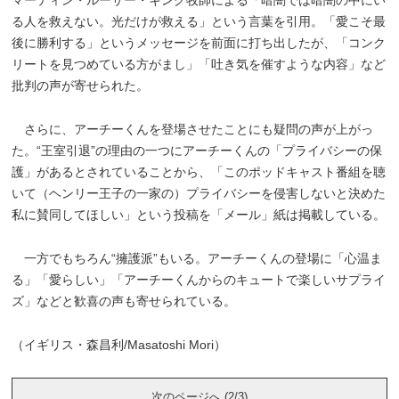
る人を救えない。光だけが救える」という言葉を引用。「愛こそ最
後に勝利する」というメッセージを前面に打ち出したが、「コンク
リートを見つめている方がまし」「吐き気を催すような内容」など
批判の声が寄せられた。
さらに、アーチーくんを登場させたことにも疑問の声が上がっ
た。“王室引退”の理由の一つにアーチーくんの「プライバシーの保
護」があるとされていることから、「このポッドキャスト番組を聴
いて（ヘンリー王子の一家の）プライバシーを侵害しないと決めた
私に賛同してほしい」という投稿を「メール」紙は掲載している。
一方でもちろん“擁護派”もいる。アーチーくんの登場に「心温ま
る」「愛らしい」「アーチーくんからのキュートで楽しいサプライ
ズ」などと歓喜の声も寄せられている。
（イギリス・森昌利/Masatoshi Mori）
次のページへ (2/3)