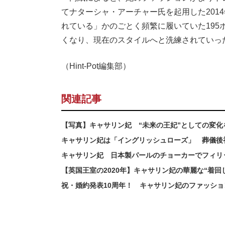
てナターシャ・アーチャー氏を起用した201
れている」かのごとく頻繁に履いていた195
くなり、現在のスタイルへと洗練されていっ
（Hint-Pot編集部）
関連記事
【写真】キャサリン妃 “未来の王妃”としての変
キャサリン妃は「イングリッシュローズ」 葬儀後
キャサリン妃 日本製パールのチョーカーでフィリ
【英国王室の2020年】キャサリン妃の華麗な“着
祝・婚約発表10周年！ キャサリン妃のファッショ