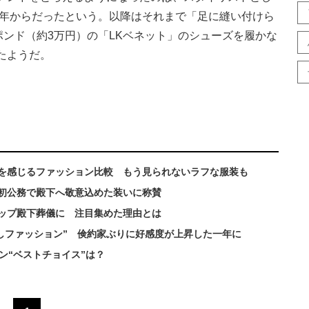
4年からだったという。以降はそれまで「足に縫い付けら
ポンド（約3万円）の「LKベネット」のシューズを履かな
たようだ。
化を感じるファッション比較 もう見られないラフな服装も
初公務で殿下へ敬意込めた装いに称賛
ップ殿下葬儀に 注目集めた理由とは
回しファッション” 倹約家ぶりに好感度が上昇した一年に
ン“ベストチョイス”は？