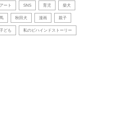
アート
SNS
育児
柴犬
馬
秋田犬
漫画
親子
子ども
私のビハインドストーリー