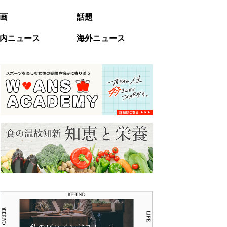
画
話題
内ニュース
海外ニュース