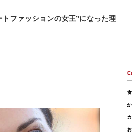
ートファッションの女王”になった理
C
食
か
カ
お