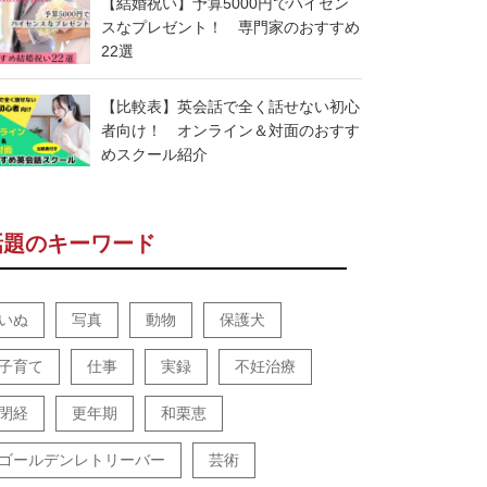
【結婚祝い】予算5000円でハイセン
スなプレゼント！ 専門家のおすすめ
22選
【比較表】英会話で全く話せない初心
者向け！ オンライン＆対面のおすす
めスクール紹介
話題のキーワード
いぬ
写真
動物
保護犬
子育て
仕事
実録
不妊治療
閉経
更年期
和栗恵
ゴールデンレトリーバー
芸術