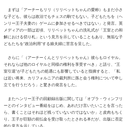
まずは「アーチーもリリ（リリベットちゃんの愛称）もまだ小さ
な子ども。彼らは政治でもチェスの駒でもない。子どもたちを（ヘ
ンリー王子夫妻の）ゲームに参加させるべきではない」と発言。英
メディアの一部は近頃、リリベットちゃんの洗礼式が「王室との和
解における切り札」という見方を示していることもあり、無垢な子
どもたちを“政治利用”する娘夫婦に苦言を呈した。
さらに「（アーチーくんとリリベットちゃん）彼らもロイヤル。
それならば他のロイヤルと同様の権利を享受すべき」と語り、“王
室引退”が子どもたちの処遇にも影響していると指摘すると、「私
は近い将来、カリフォルニアの裁判所に孫と会う権利について申し
立てを行うだろう」と驚きの発言をした。
またヘンリー王子の回顧録出版に関しては「オプラ・ウィンフリ
ーとのインタビュー番組をはじめ、あれだけ言いたいことを言った
ら、書くことはそれほど残っていないのではないか」と皮肉もちく
り。王子が巨額の前払金を受け取ったとされる本だが、出版に否定
的な見方を示している。