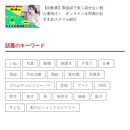
【比較表】英会話で全く話せない初
心者向け！ オンライン＆対面のお
すすめスクール紹介
話題のキーワード
いぬ
写真
動物
保護犬
子育て
仕事
実録
不妊治療
閉経
更年期
和栗恵
ゴールデンレトリーバー
芸術
アート
SNS
育児
柴犬
馬
秋田犬
漫画
親子
子ども
私のビハインドストーリー