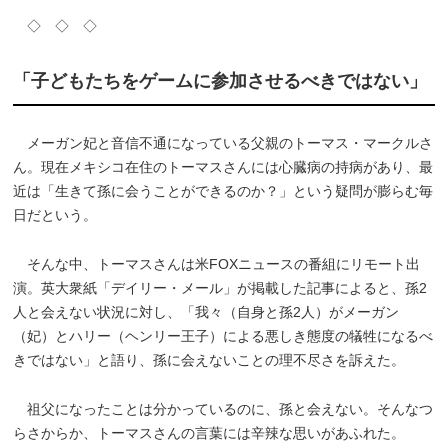
◇ ◇ ◇
「子どもたちをゲームに参加させるべきではない」
メーガン妃と音信不通になっている父親のトーマス・マークルさ
ん。現在メキシコ在住のトーマスさんには心臓病の持病があり、最
近は「生きて孫に会うことができるのか？」という疑問が膨らむ毎
日だという。
そんな中、トーマスさんは米FOXニュースの番組にリモート出
演。英大衆紙「デイリー・メール」が掲載した記事によると、孫2
人と会えない状況に対し、「我々（自身と孫2人）がメーガン
（妃）とハリー（ヘンリー王子）による悪しき態度の犠牲になるべ
きではない」と語り、孫に会えないことの理不尽さを訴えた。
祖父になったことは分かっているのに、孫と会えない。そんなつ
らさからか、トーマスさんの言葉には辛辣な思いがあふれた。