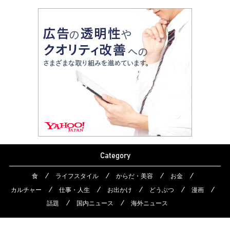
Category
食
ライフスタイル
からだ・美容
お金
カルチャー
仕事・人生
お出かけ
どうぶつ
漫画
話題
国内ニュース
海外ニュース