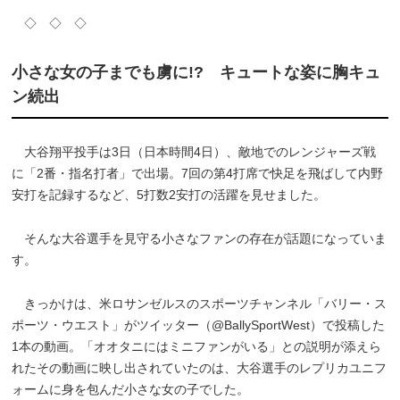
◇ ◇ ◇
小さな女の子までも虜に!? キュートな姿に胸キュ
ン続出
大谷翔平投手は3日（日本時間4日）、敵地でのレンジャーズ戦
に「2番・指名打者」で出場。7回の第4打席で快足を飛ばして内野
安打を記録するなど、5打数2安打の活躍を見せました。
そんな大谷選手を見守る小さなファンの存在が話題になっていま
す。
きっかけは、米ロサンゼルスのスポーツチャンネル「バリー・ス
ポーツ・ウエスト」がツイッター（@BallySportWest）で投稿した
1本の動画。「オオタニにはミニファンがいる」との説明が添えら
れたその動画に映し出されていたのは、大谷選手のレプリカユニフ
ォームに身を包んだ小さな女の子でした。