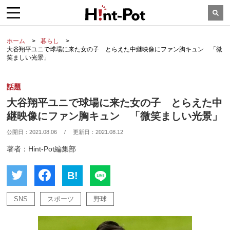
ホーム
暮らし
大谷翔平ユニで球場に来た女の子 とらえた中継映像にファン胸キュン 「微
笑ましい光景」
話題
大谷翔平ユニで球場に来た女の子 とらえた中
継映像にファン胸キュン 「微笑ましい光景」
公開日：
2021.08.06
/
更新日：
2021.08.12
著者：Hint-Pot編集部
B!
SNS
スポーツ
野球