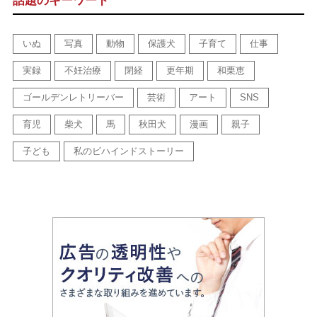
話題のキーワード
いぬ
写真
動物
保護犬
子育て
仕事
実録
不妊治療
閉経
更年期
和栗恵
ゴールデンレトリーバー
芸術
アート
SNS
育児
柴犬
馬
秋田犬
漫画
親子
子ども
私のビハインドストーリー