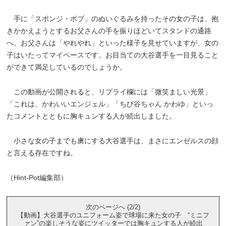
手に「スポンジ・ボブ」のぬいぐるみを持ったその女の子は、抱
きかかえようとするお父さんの手を振りほどいてスタンドの通路
へ。お父さんは「やれやれ」といった様子を見せていますが、女の
子はいたってマイペースです。お目当ての大谷選手を一目見ること
ができて満足しているのでしょうか。
この動画が公開されると、リプライ欄には「微笑ましい光景」
「これは、かわいいエンジェル」「ちび谷ちゃん かわゆ」といっ
たコメントとともに胸キュンする人が続出しました。
小さな女の子までも虜にする大谷選手は、まさにエンゼルスの顔
と言える存在ですね。
（Hint-Pot編集部）
次のページへ (2/2)
【動画】大谷選手のユニフォーム姿で球場に来た女の子 “ミニフ
ァン”の楽しそうな姿にツイッターでは胸キュンする人が続出