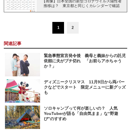
【画像】日本全国の新型コロナウイルス陽性者
推移は？ 東京都と同じくカレンダーで確認
1
2
関連記事
緊急事態宣言発令後 義母と義妹からの託児
依頼に夫がブチ切れ 「お前らアホちゃう
か？」
ディズニークリスマス 11月9日から両パー
クなどでスタート 限定メニューに新グッズ
も
ソロキャンプって何が楽しいの？ 人気
YouTuberが語る「自由気まま」な“野遊
び”のすすめ