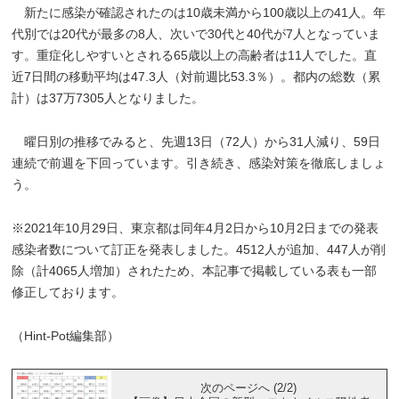
新たに感染が確認されたのは10歳未満から100歳以上の41人。年
代別では20代が最多の8人、次いで30代と40代が7人となっていま
す。重症化しやすいとされる65歳以上の高齢者は11人でした。直
近7日間の移動平均は47.3人（対前週比53.3％）。都内の総数（累
計）は37万7305人となりました。
曜日別の推移でみると、先週13日（72人）から31人減り、59日
連続で前週を下回っています。引き続き、感染対策を徹底しましょ
う。
※2021年10月29日、東京都は同年4月2日から10月2日までの発表
感染者数について訂正を発表しました。4512人が追加、447人が削
除（計4065人増加）されたため、本記事で掲載している表も一部
修正しております。
（Hint-Pot編集部）
次のページへ (2/2)