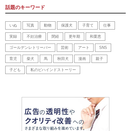
話題のキーワード
いぬ
写真
動物
保護犬
子育て
仕事
実録
不妊治療
閉経
更年期
和栗恵
ゴールデンレトリーバー
芸術
アート
SNS
育児
柴犬
馬
秋田犬
漫画
親子
子ども
私のビハインドストーリー