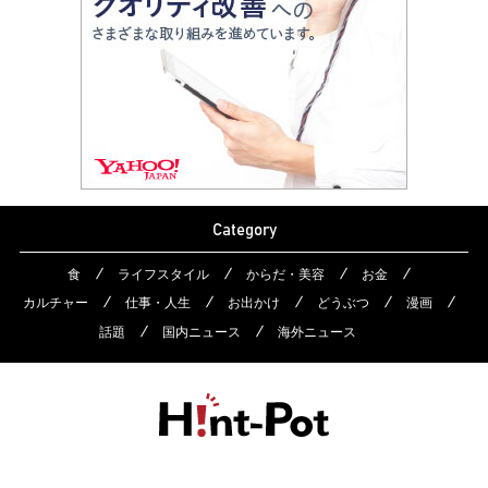
Category
食
ライフスタイル
からだ・美容
お金
カルチャー
仕事・人生
お出かけ
どうぶつ
漫画
話題
国内ニュース
海外ニュース