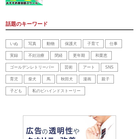
話題のキーワード
いぬ
写真
動物
保護犬
子育て
仕事
実録
不妊治療
閉経
更年期
和栗恵
ゴールデンレトリーバー
芸術
アート
SNS
育児
柴犬
馬
秋田犬
漫画
親子
子ども
私のビハインドストーリー