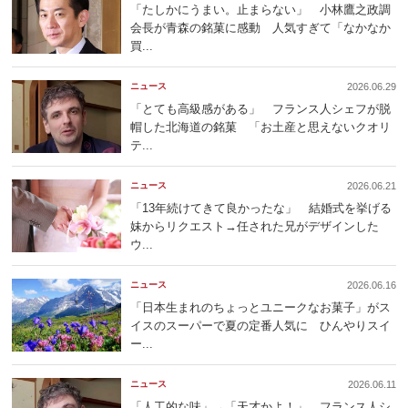
「たしかにうまい。止まらない」 小林鷹之政調
会長が青森の銘菓に感動 人気すぎて「なかなか
買...
ニュース
2026.06.29
「とても高級感がある」 フランス人シェフが脱
帽した北海道の銘菓 「お土産と思えないクオリ
テ...
ニュース
2026.06.21
「13年続けてきて良かったな」 結婚式を挙げる
妹からリクエスト→任された兄がデザインした
ウ...
ニュース
2026.06.16
「日本生まれのちょっとユニークなお菓子」がス
イスのスーパーで夏の定番人気に ひんやりスイ
ー...
ニュース
2026.06.11
「人工的な味」→「天才かよ！」 フランス人シ