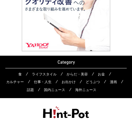
Category
食
ライフスタイル
からだ・美容
お金
カルチャー
仕事・人生
お出かけ
どうぶつ
漫画
話題
国内ニュース
海外ニュース