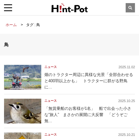
ホーム
タグ : 鳥
鳥
ニュース
2025.11.02
畑のトラクター周辺に異様な光景「全部合わせる
と400羽以上かも」 トラクターに群がる野鳥
に...
ニュース
2025.10.25
「無賃乗船のお客様が1名」 船で出会った小さ
な“旅人” まさかの展開に大反響 「どうぞご
無...
ニュース
2025.10.21