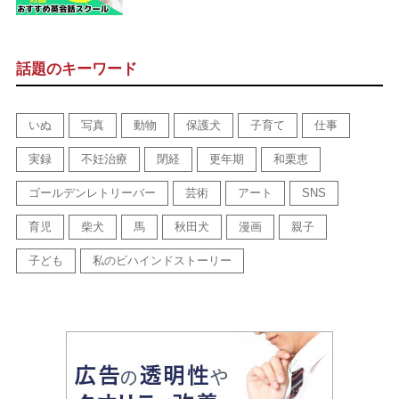
話題のキーワード
いぬ
写真
動物
保護犬
子育て
仕事
実録
不妊治療
閉経
更年期
和栗恵
ゴールデンレトリーバー
芸術
アート
SNS
育児
柴犬
馬
秋田犬
漫画
親子
子ども
私のビハインドストーリー