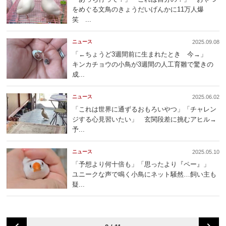
をめぐる文鳥のきょうだいげんかに11万人爆
笑 ...
ニュース
2025.09.08
「←ちょうど3週間前に生まれたとき 今→」
キンカチョウの小鳥が3週間の人工育雛で驚きの
成...
ニュース
2025.06.02
「これは世界に通ずるおもろいやつ」「チャレン
ジする心見習いたい」 玄関段差に挑むアヒル→
予...
ニュース
2025.05.10
「予想より何十倍も」「思ったより『ペー』」
ユニークな声で鳴く小鳥にネット騒然…飼い主も
疑...