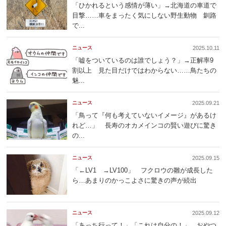
「ひかれるという感情が薄い」→北海道の車道で
目撃……車をまったく気にしない野生動物 釧路
で...
ニュース
2025.10.11
「嘘をついているのは誰でしょう？」→正解率9
割以上 見た目だけではわからない……鳥たちの
魅...
ニュース
2025.09.21
「鳥って『何も考えていないイメージ』があるけ
れど…」 長寿のオカメインコの賢い遊びに驚き
の...
ニュース
2025.09.15
「←LV1 →LV100」 フクロウの雛が成長した
ら…あまりのかっこよさに驚きの声が続出
ニュース
2025.09.12
「あっち行って！」「これは自分の！」 おやつ