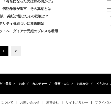
 「有名になったのは妹のおかげ」
 伝記作家が進言 その真意とは
e出演 英紙が報じたその総額は？
アリティ番組ついに放送開始
ットへ ダイアナ元妃のブレスも着用
1
2
だ・美容
お金
カルチャー
仕事・人生
お出かけ
どうぶつ
トについて
お問い合わせ
運営会社
サイトポリシー
プライバシ