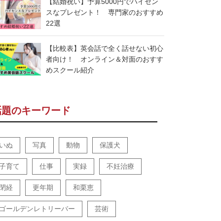
【結婚祝い】予算5000円でハイセン
スなプレゼント！ 専門家のおすすめ
22選
【比較表】英会話で全く話せない初心
者向け！ オンライン＆対面のおすす
めスクール紹介
話題のキーワード
いぬ
写真
動物
保護犬
子育て
仕事
実録
不妊治療
閉経
更年期
和栗恵
ゴールデンレトリーバー
芸術