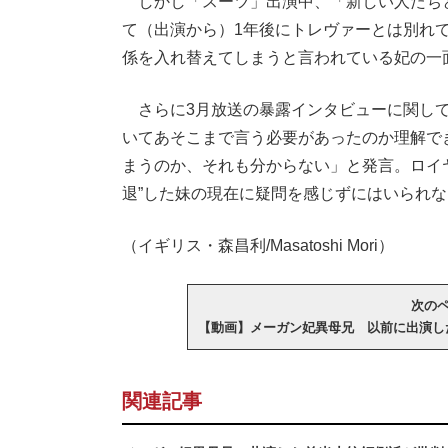
しかし「スーツ」出演中、「新しい人たち
て（出演から）1年後にトレヴァーとは別れ
係を入れ替えてしまうと言われている妃の一
さらに3月放送の暴露インタビューに関して
いてあそこまで言う必要があったのか理解で
まうのか、それも分からない」と発言。ロイヤ
退”した妹の現在に疑問を感じずにはいられ
（イギリス・森昌利/Masatoshi Mori）
次のペー
【動画】メーガン妃異母兄 以前に出演し
関連記事