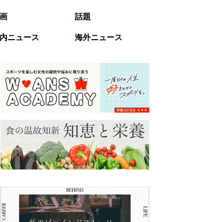
画
話題
内ニュース
海外ニュース