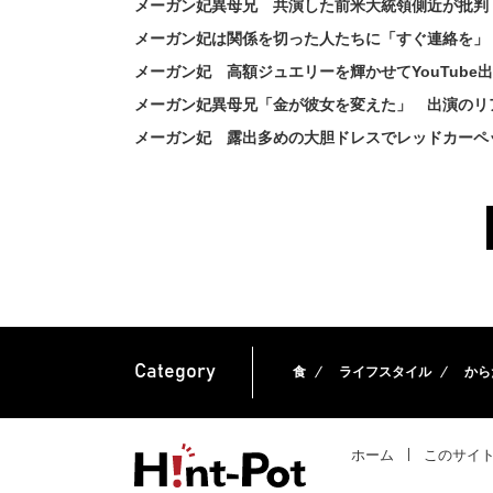
メーガン妃異母兄 共演した前米大統領側近が批判
メーガン妃は関係を切った人たちに「すぐ連絡を」
メーガン妃 高額ジュエリーを輝かせてYouTub
メーガン妃異母兄「金が彼女を変えた」 出演のリ
メーガン妃 露出多めの大胆ドレスでレッドカーペ
Category
食
ライフスタイル
から
ホーム
このサイ