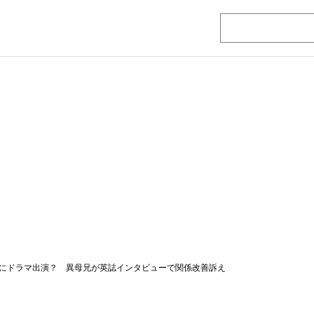
にドラマ出演？ 異母兄が英誌インタビューで関係改善訴え