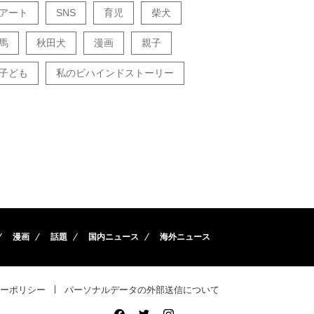
アート
SNS
育児
柴犬
馬
秋田犬
漫画
親子
子ども
私のビハインドストーリー
漫画
話題
国内ニュース
海外ニュース
ーポリシー
パーソナルデータの外部送信について