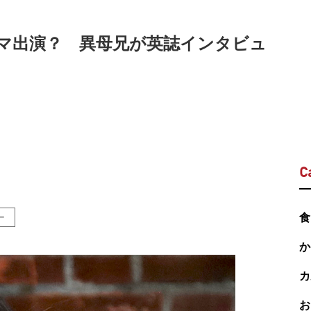
マ出演？ 異母兄が英誌インタビュ
C
ー
食
か
カ
お