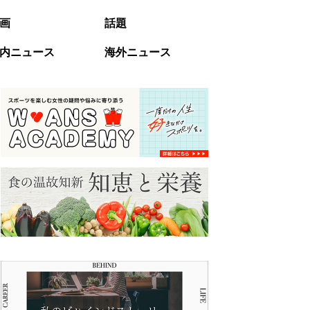
画
話題
内ニュース
海外ニュース