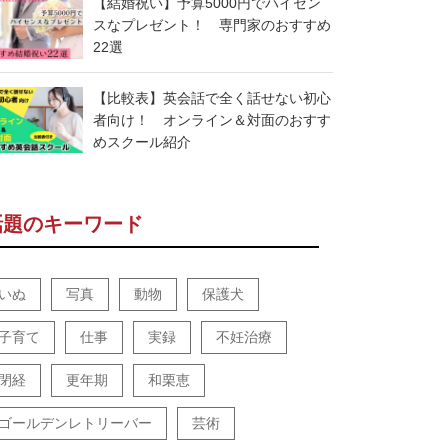
【結婚祝い】予算5000円でハイセン
スなプレゼント！ 専門家のおすすめ
22選
【比較表】英会話で全く話せない初心
者向け！ オンライン＆対面のおすす
めスクール紹介
話題のキーワード
いぬ
写真
動物
保護犬
子育て
仕事
実録
不妊治療
閉経
更年期
和栗恵
ゴールデンレトリーバー
芸術