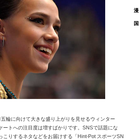
漫
国
】
五輪に向けて大きな盛り上がりを見せるウィンター
ケートへの注目度は増すばかりです。SNSで話題にな
りするネタなどをお届けする「Hint-Pot スポーツSN