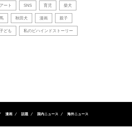
アート
SNS
育児
柴犬
馬
秋田犬
漫画
親子
子ども
私のビハインドストーリー
漫画
話題
国内ニュース
海外ニュース