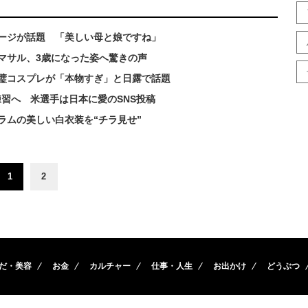
ージが話題 「美しい母と娘ですね」
マサル、3歳になった姿へ驚きの声
璧コスプレが「本物すぎ」と日露で話題
習へ 米選手は日本に愛のSNS投稿
ラムの美しい白衣装を“チラ見せ”
1
2
だ・美容
お金
カルチャー
仕事・人生
お出かけ
どうぶつ