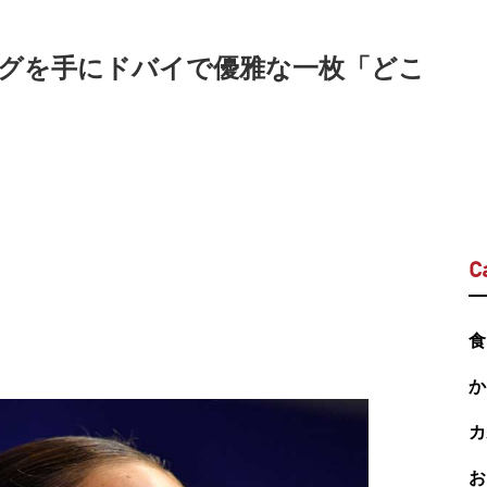
グを手にドバイで優雅な一枚「どこ
C
食
か
カ
お