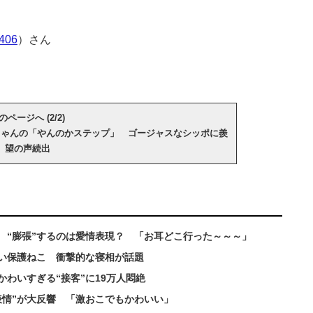
406
）さん
のページへ (2/2)
ちゃんの「やんのかステップ」 ゴージャスなシッポに羨
望の声続出
 “膨張”するのは愛情表現？ 「お耳どこ行った～～～」
ない保護ねこ 衝撃的な寝相が話題
わいすぎる“接客”に19万人悶絶
表情”が大反響 「激おこでもかわいい」