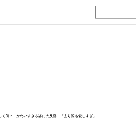
”って何？ かわいすぎる姿に大反響 「去り際も愛しすぎ」