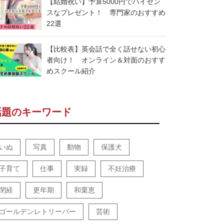
【結婚祝い】予算5000円でハイセン
スなプレゼント！ 専門家のおすすめ
22選
【比較表】英会話で全く話せない初心
者向け！ オンライン＆対面のおすす
めスクール紹介
話題のキーワード
いぬ
写真
動物
保護犬
子育て
仕事
実録
不妊治療
閉経
更年期
和栗恵
ゴールデンレトリーバー
芸術