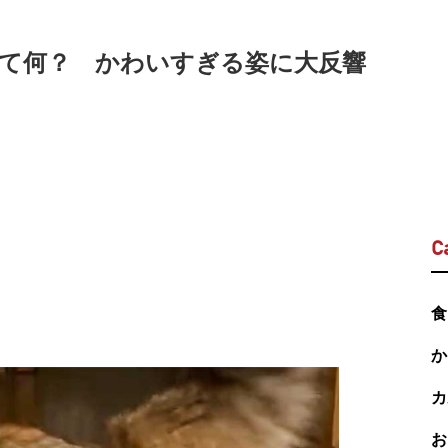
って何？ かわいすぎる姿に大反響
C
食
か
カ
お