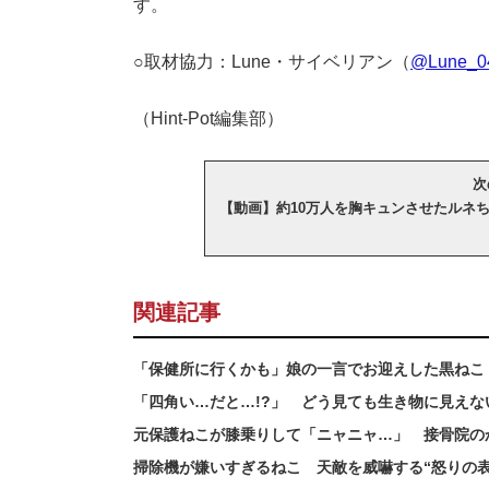
す。
○取材協力：Lune・サイベリアン（
@Lune_0
（Hint-Pot編集部）
次
【動画】約10万人を胸キュンさせたルネ
関連記事
「保健所に行くかも」娘の一言でお迎えした黒ねこ
「四角い…だと…!?」 どう見ても生き物に見え
元保護ねこが膝乗りして「ニャニャ…」 接骨院のか
掃除機が嫌いすぎるねこ 天敵を威嚇する“怒りの