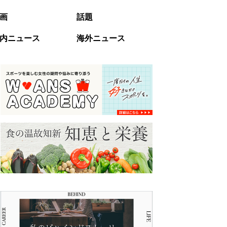
画
話題
内ニュース
海外ニュース