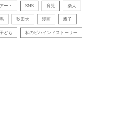
アート
SNS
育児
柴犬
馬
秋田犬
漫画
親子
子ども
私のビハインドストーリー