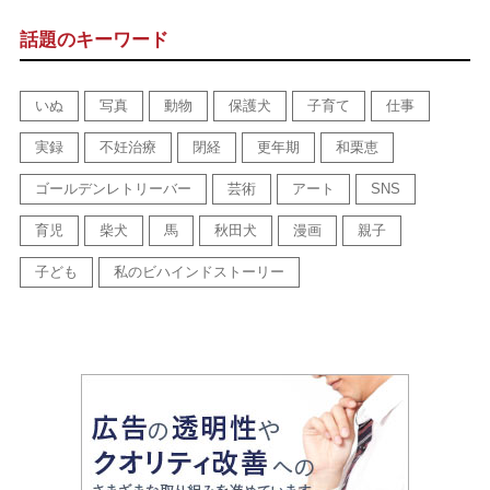
話題のキーワード
いぬ
写真
動物
保護犬
子育て
仕事
実録
不妊治療
閉経
更年期
和栗恵
ゴールデンレトリーバー
芸術
アート
SNS
育児
柴犬
馬
秋田犬
漫画
親子
子ども
私のビハインドストーリー