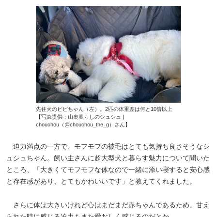
先住犬のビビちゃん（左）。2匹の体重差は何と10倍以上
【写真提供：山奥暮らしのシュシュ |
chouchou（@chouchou_the_g）さん】
迫力満点の一方で、モフモフの被毛はとても気持ち良さそうなシ
ュシュちゃん。飼い主さんに超大型犬と暮らす魅力について聞いた
ところ、「大きくてモフモフな体なので一緒に添い寝すると安心感
と存在感があり、とてもかわいいです」と教えてくれました。
さらに体は大きいけれど心はまだまだ赤ちゃんであるため、甘え
られた時に感じる迫力もまた愛おしく感じるのだとか。