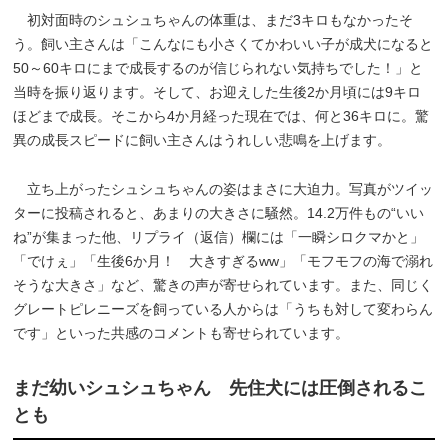
初対面時のシュシュちゃんの体重は、まだ3キロもなかったそ
う。飼い主さんは「こんなにも小さくてかわいい子が成犬になると
50～60キロにまで成長するのが信じられない気持ちでした！」と
当時を振り返ります。そして、お迎えした生後2か月頃には9キロ
ほどまで成長。そこから4か月経った現在では、何と36キロに。驚
異の成長スピードに飼い主さんはうれしい悲鳴を上げます。
立ち上がったシュシュちゃんの姿はまさに大迫力。写真がツイッ
ターに投稿されると、あまりの大きさに騒然。14.2万件もの“いい
ね”が集まった他、リプライ（返信）欄には「一瞬シロクマかと」
「でけぇ」「生後6か月！ 大きすぎるww」「モフモフの海で溺れ
そうな大きさ」など、驚きの声が寄せられています。また、同じく
グレートピレニーズを飼っている人からは「うちも対して変わらん
です」といった共感のコメントも寄せられています。
まだ幼いシュシュちゃん 先住犬には圧倒されるこ
とも