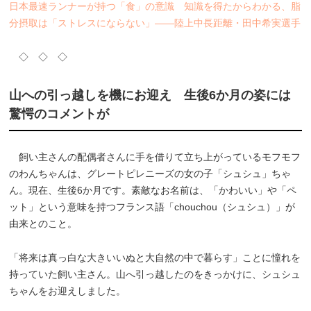
日本最速ランナーが持つ「食」の意識 知識を得たからわかる、脂
分摂取は「ストレスにならない」――陸上中長距離・田中希実選手
◇ ◇ ◇
山への引っ越しを機にお迎え 生後6か月の姿には
驚愕のコメントが
飼い主さんの配偶者さんに手を借りて立ち上がっているモフモフ
のわんちゃんは、グレートピレニーズの女の子「シュシュ」ちゃ
ん。現在、生後6か月です。素敵なお名前は、「かわいい」や「ペ
ット」という意味を持つフランス語「chouchou（シュシュ）」が
由来とのこと。
「将来は真っ白な大きいいぬと大自然の中で暮らす」ことに憧れを
持っていた飼い主さん。山へ引っ越したのをきっかけに、シュシュ
ちゃんをお迎えしました。