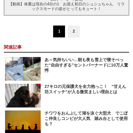
【動画】体重は現在の4分の1 お迎え初日のシュシュちゃん リラ
ックスモードの姿がとってもキュート！
1
2
関連記事
あ～気持ちいい…朝も夜も雪上で寝そべっ
た“自由すぎる”セントバーナードに10万人驚
愕
27キロの元保護犬を全力抱っこ！ “甘えん
坊スイッチ”が入る微笑ましい理由とは
チワワをおんぶして湖を泳ぐ大型犬 でこぼ
こ仲良しコンビが大人気 踏み台として使用
も？