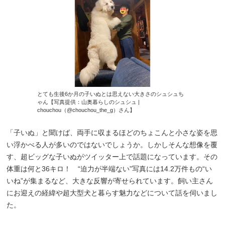
とても生後6か月の子いぬとは思えない大きさのシュシュち
ゃん【写真提供：山奥暮らしのシュシュ |
chouchou（@chouchou_the_g）さん】
「子いぬ」と聞けば、両手に収まるほどのちょこんと小さな姿を思
い浮かべる人が多いのではないでしょうか。しかしそんな想像を覆
す、超ビッグな子いぬがツイッター上で話題になっています。その
体重は何と36キロ！ “迫力が半端ない”写真には14.2万件もの“い
いね”が集まるなど、大きな反響が寄せられています。飼い主さん
にお迎えの経緯や超大型犬と暮らす魅力などについて話を伺いまし
た。