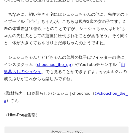
ちなみに、飼い主さん宅にはシュシュちゃんの他に、先住犬のト
イプードル「ビビ」ちゃんが。こちらは現在3歳の女の子です。2
匹の体重差は10倍以上とのことですが、シュシュちゃんはビビち
ゃんの先住犬としての態度に圧倒されることがあるそう。そう聞く
と、体が大きくてもやはりまだ赤ちゃんのようですね。
シュシュちゃんとビビちゃんの普段の様子はツイッターの他に、
インスタグラム（
chouchou_the_gp
）やYouTubeチャンネル「
山
奥暮らしのシュシュ
」でも見ることができますよ。かわいい2匹の
成長ぶりがこれからも楽しみですね。
○取材協力：山奥暮らしのシュシュ | chouchou（
@chouchou_the_
g
）さん
（Hint-Pot編集部）
次のページへ (2/2)