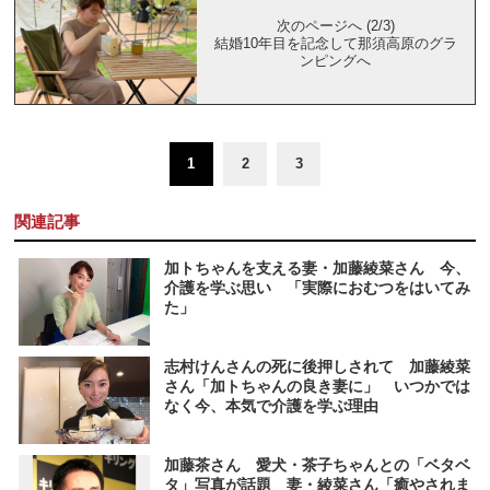
次のページへ (2/3)
結婚10年目を記念して那須高原のグラ
ンピングへ
1
2
3
関連記事
加トちゃんを支える妻・加藤綾菜さん 今、
介護を学ぶ思い 「実際におむつをはいてみ
た」
志村けんさんの死に後押しされて 加藤綾菜
さん「加トちゃんの良き妻に」 いつかでは
なく今、本気で介護を学ぶ理由
加藤茶さん 愛犬・茶子ちゃんとの「ベタベ
タ」写真が話題 妻・綾菜さん「癒やされま