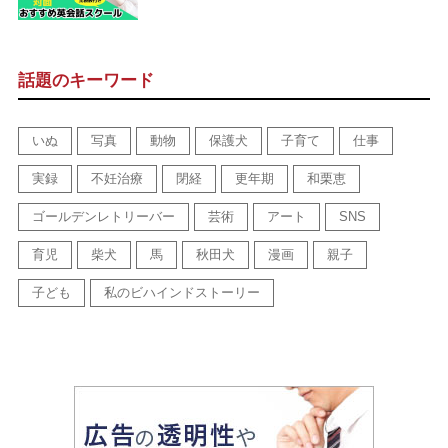
話題のキーワード
いぬ
写真
動物
保護犬
子育て
仕事
実録
不妊治療
閉経
更年期
和栗恵
ゴールデンレトリーバー
芸術
アート
SNS
育児
柴犬
馬
秋田犬
漫画
親子
子ども
私のビハインドストーリー