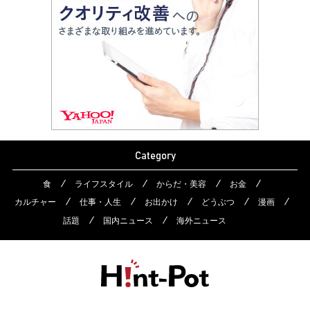
Category
食
ライフスタイル
からだ・美容
お金
カルチャー
仕事・人生
お出かけ
どうぶつ
漫画
話題
国内ニュース
海外ニュース