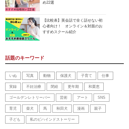
め22選
【比較表】英会話で全く話せない初
心者向け！ オンライン＆対面のお
すすめスクール紹介
話題のキーワード
いぬ
写真
動物
保護犬
子育て
仕事
実録
不妊治療
閉経
更年期
和栗恵
ゴールデンレトリーバー
芸術
アート
SNS
育児
柴犬
馬
秋田犬
漫画
親子
子ども
私のビハインドストーリー