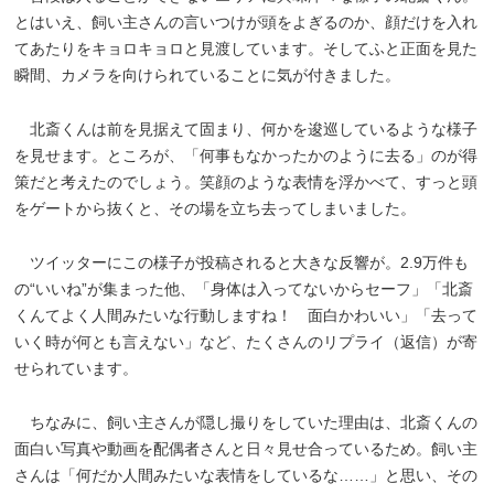
とはいえ、飼い主さんの言いつけが頭をよぎるのか、顔だけを入れ
てあたりをキョロキョロと見渡しています。そしてふと正面を見た
瞬間、カメラを向けられていることに気が付きました。
北斎くんは前を見据えて固まり、何かを逡巡しているような様子
を見せます。ところが、「何事もなかったかのように去る」のが得
策だと考えたのでしょう。笑顔のような表情を浮かべて、すっと頭
をゲートから抜くと、その場を立ち去ってしまいました。
ツイッターにこの様子が投稿されると大きな反響が。2.9万件も
の“いいね”が集まった他、「身体は入ってないからセーフ」「北斎
くんてよく人間みたいな行動しますね！ 面白かわいい」「去って
いく時が何とも言えない」など、たくさんのリプライ（返信）が寄
せられています。
ちなみに、飼い主さんが隠し撮りをしていた理由は、北斎くんの
面白い写真や動画を配偶者さんと日々見せ合っているため。飼い主
さんは「何だか人間みたいな表情をしているな……」と思い、その