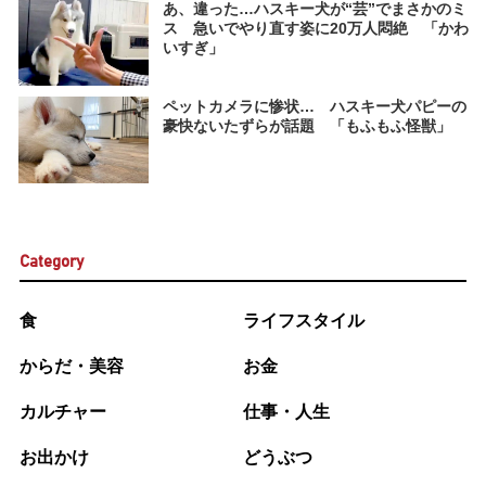
あ、違った…ハスキー犬が“芸”でまさかのミ
ス 急いでやり直す姿に20万人悶絶 「かわ
いすぎ」
ペットカメラに惨状… ハスキー犬パピーの
豪快ないたずらが話題 「もふもふ怪獣」
Category
食
ライフスタイル
からだ・美容
お金
カルチャー
仕事・人生
お出かけ
どうぶつ