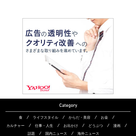
Category
食
ライフスタイル
からだ・美容
お金
カルチャー
仕事・人生
お出かけ
どうぶつ
漫画
話題
国内ニュース
海外ニュース