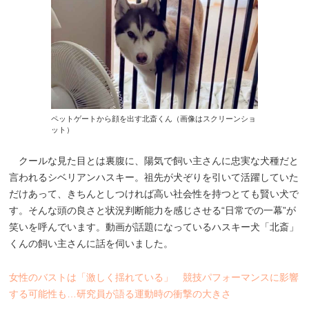
ペットゲートから顔を出す北斎くん（画像はスクリーンショ
ット）
クールな見た目とは裏腹に、陽気で飼い主さんに忠実な犬種だと
言われるシベリアンハスキー。祖先が犬ぞりを引いて活躍していた
だけあって、きちんとしつければ高い社会性を持つとても賢い犬で
す。そんな頭の良さと状況判断能力を感じさせる“日常での一幕”が
笑いを呼んでいます。動画が話題になっているハスキー犬「北斎」
くんの飼い主さんに話を伺いました。
女性のバストは「激しく揺れている」 競技パフォーマンスに影響
する可能性も…研究員が語る運動時の衝撃の大きさ