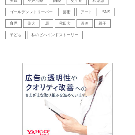
実録
不妊治療
閉経
更年期
和栗恵
ゴールデンレトリーバー
芸術
アート
SNS
育児
柴犬
馬
秋田犬
漫画
親子
子ども
私のビハインドストーリー