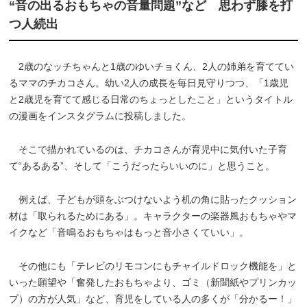
“音の出るおもちゃの音量問題”など 思わず膝を打
つ人続出
2歳のなッチちゃんと1歳のゆいチョくん、2人の姉弟を育ててい
るママのチカコさん。幼い2人の成長を毎日見守りつつ、「1歳児
と2歳児を育てて感じる日常のちょっとしたこと」というタイトル
の漫画をインスタグラムに投稿しました。
そこで描かれているのは、チカコさんが育児中に気付いた子育
て“あるある”、そして「こうだったらいいのに」と思うこと。
例えば、子どもが頭をぶつけないよう机の角に貼ったクッション
材は「取られるためにある」。キャラクターの楽器風おもちゃやマ
イクなど「音鳴るおもちゃはもっと音小さくていい」。
その他にも「テレビのリモコンにもチャイルドロック機能を」と
いった願望や「奮発したおもちゃより、ゴミ（新聞紙やプリンカッ
プ）の方が人気」など、育児をしている人の多くが「分かるー！」