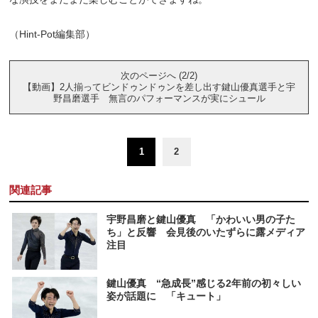
（Hint-Pot編集部）
次のページへ (2/2)
【動画】2人揃ってビンドゥンドゥンを差し出す鍵山優真選手と宇
野昌磨選手 無言のパフォーマンスが実にシュール
1
2
関連記事
宇野昌磨と鍵山優真 「かわいい男の子た
ち」と反響 会見後のいたずらに露メディア
注目
鍵山優真 “急成長”感じる2年前の初々しい
姿が話題に 「キュート」