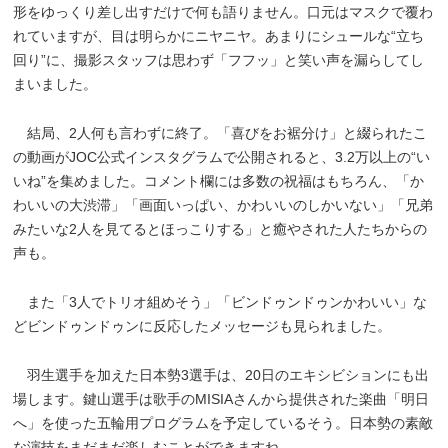
形をゆっくり差し出すだけで何も語りません。口元はマスクで覆わ
れていますが、目は明らかにニヤニヤ。あまりにシュールな“立ち
回り”に、撮影スタッフは思わず「フフッ」と笑い声を漏らしてし
まいました。
結局、2人何も言わずに終了。「喜びをお裾分け」と綴られたこ
の動画がJOC公式インスタグラムで公開されると、3.2万以上の“い
いね”を集めました。コメント欄には多数の祝福はもちろん、「か
わいいの大渋滞」「画面いっぱい、かわいいのしかいない」「兄弟
みたいな2人を見てるとほっこりする」と癒やされた人たちからの
声も。
また「3人でトリオ組めそう」「ビンドゥンドゥンかわいい」な
どビンドゥンドゥンに反応したメッセージも見られました。
羽生選手を加えた日本勢3選手は、20日のエキシビションにも出
場します。鍵山選手は歌手のMISIAさんから提供された楽曲「明日
へ」を使った五輪用プログラムを予定しているそう。日本勢の素敵
な演技をまだまだ楽しむことができますね。