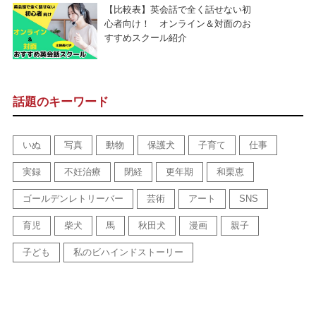
【比較表】英会話で全く話せない初
心者向け！ オンライン＆対面のお
すすめスクール紹介
話題のキーワード
いぬ
写真
動物
保護犬
子育て
仕事
実録
不妊治療
閉経
更年期
和栗恵
ゴールデンレトリーバー
芸術
アート
SNS
育児
柴犬
馬
秋田犬
漫画
親子
子ども
私のビハインドストーリー