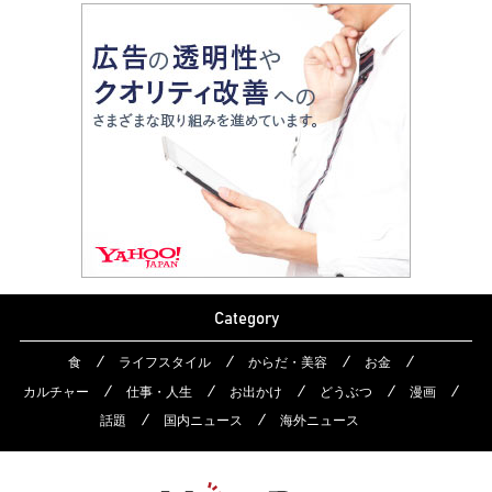
Category
食
ライフスタイル
からだ・美容
お金
カルチャー
仕事・人生
お出かけ
どうぶつ
漫画
話題
国内ニュース
海外ニュース