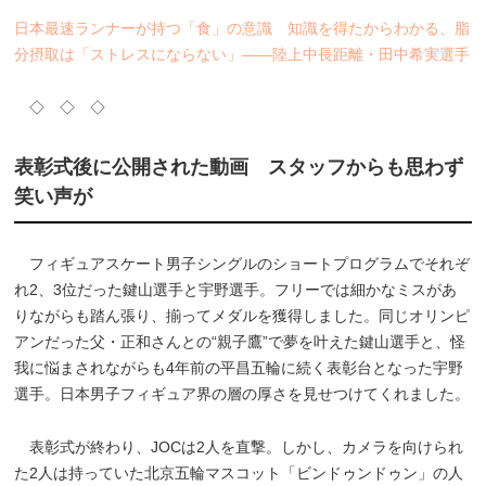
日本最速ランナーが持つ「食」の意識 知識を得たからわかる、脂
分摂取は「ストレスにならない」――陸上中長距離・田中希実選手
◇ ◇ ◇
表彰式後に公開された動画 スタッフからも思わず
笑い声が
フィギュアスケート男子シングルのショートプログラムでそれぞ
れ2、3位だった鍵山選手と宇野選手。フリーでは細かなミスがあ
りながらも踏ん張り、揃ってメダルを獲得しました。同じオリンピ
アンだった父・正和さんとの“親子鷹”で夢を叶えた鍵山選手と、怪
我に悩まされながらも4年前の平昌五輪に続く表彰台となった宇野
選手。日本男子フィギュア界の層の厚さを見せつけてくれました。
表彰式が終わり、JOCは2人を直撃。しかし、カメラを向けられ
た2人は持っていた北京五輪マスコット「ビンドゥンドゥン」の人