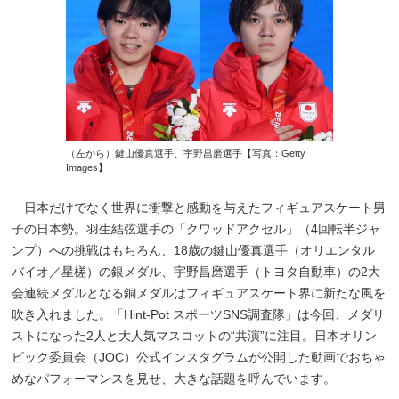
（左から）鍵山優真選手、宇野昌磨選手【写真：Getty
Images】
日本だけでなく世界に衝撃と感動を与えたフィギュアスケート男
子の日本勢。羽生結弦選手の「クワッドアクセル」（4回転半ジャ
ンプ）への挑戦はもちろん、18歳の鍵山優真選手（オリエンタル
バイオ／星槎）の銀メダル、宇野昌磨選手（トヨタ自動車）の2大
会連続メダルとなる銅メダルはフィギュアスケート界に新たな風を
吹き入れました。「Hint-Pot スポーツSNS調査隊」は今回、メダリ
ストになった2人と大人気マスコットの“共演”に注目。日本オリン
ピック委員会（JOC）公式インスタグラムが公開した動画でおちゃ
めなパフォーマンスを見せ、大きな話題を呼んでいます。