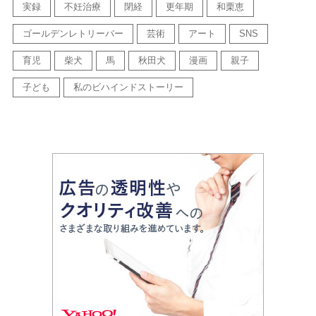
実録
不妊治療
閉経
更年期
和栗恵
ゴールデンレトリーバー
芸術
アート
SNS
育児
柴犬
馬
秋田犬
漫画
親子
子ども
私のビハインドストーリー