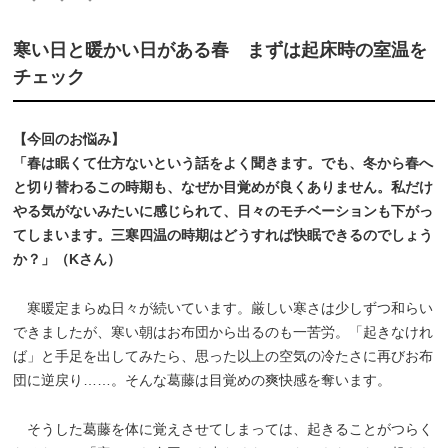
寒い日と暖かい日がある春 まずは起床時の室温を
チェック
【今回のお悩み】
「春は眠くて仕方ないという話をよく聞きます。でも、冬から春へ
と切り替わるこの時期も、なぜか目覚めが良くありません。私だけ
やる気がないみたいに感じられて、日々のモチベーションも下がっ
てしまいます。三寒四温の時期はどうすれば快眠できるのでしょう
か？」（Kさん）
寒暖定まらぬ日々が続いています。厳しい寒さは少しずつ和らい
できましたが、寒い朝はお布団から出るのも一苦労。「起きなけれ
ば」と手足を出してみたら、思った以上の空気の冷たさに再びお布
団に逆戻り……。そんな葛藤は目覚めの爽快感を奪います。
そうした葛藤を体に覚えさせてしまっては、起きることがつらく