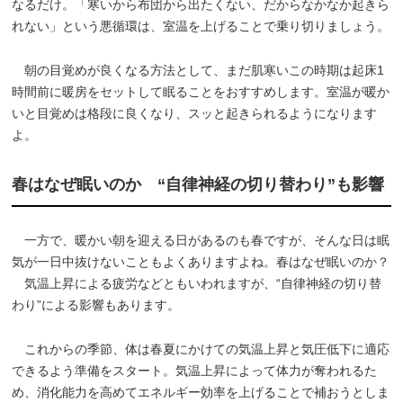
なるだけ。「寒いから布団から出たくない、だからなかなか起きら
れない」という悪循環は、室温を上げることで乗り切りましょう。
朝の目覚めが良くなる方法として、まだ肌寒いこの時期は起床1
時間前に暖房をセットして眠ることをおすすめします。室温が暖か
いと目覚めは格段に良くなり、スッと起きられるようになります
よ。
春はなぜ眠いのか “自律神経の切り替わり”も影響
一方で、暖かい朝を迎える日があるのも春ですが、そんな日は眠
気が一日中抜けないこともよくありますよね。春はなぜ眠いのか？
気温上昇による疲労などともいわれますが、“自律神経の切り替
わり”による影響もあります。
これからの季節、体は春夏にかけての気温上昇と気圧低下に適応
できるよう準備をスタート。気温上昇によって体力が奪われるた
め、消化能力を高めてエネルギー効率を上げることで補おうとしま