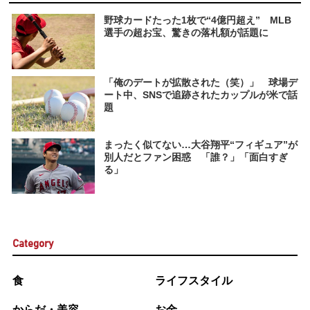
野球カードたった1枚で“4億円超え” MLB
選手の超お宝、驚きの落札額が話題に
「俺のデートが拡散された（笑）」 球場デ
ート中、SNSで追跡されたカップルが米で話
題
まったく似てない…大谷翔平“フィギュア”が
別人だとファン困惑 「誰？」「面白すぎ
る」
Category
食
ライフスタイル
からだ・美容
お金