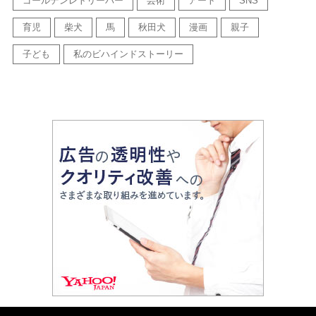
ゴールデンレトリーバー
芸術
アート
SNS
育児
柴犬
馬
秋田犬
漫画
親子
子ども
私のビハインドストーリー