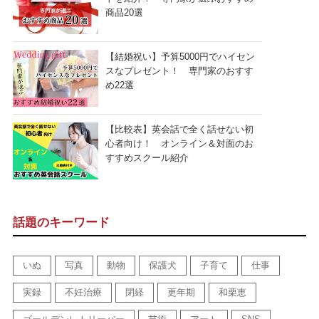
商品20選
【結婚祝い】予算5000円でハイセン
スなプレゼント！ 専門家のおすす
め22選
【比較表】英会話で全く話せない初
心者向け！ オンライン＆対面のお
すすめスクール紹介
話題のキーワード
いぬ
写真
動物
保護犬
子育て
仕事
実録
不妊治療
閉経
更年期
和栗恵