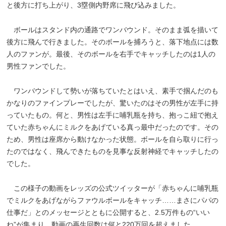
と後方に打ち上がり、3塁側内野席に飛び込みました。
ボールはスタンド内の通路でワンバウンド。そのまま弧を描いて
後方に飛んで行きました。そのボールを捕ろうと、落下地点には数
人のファンが。最後、そのボールを右手でキャッチしたのは1人の
男性ファンでした。
ワンバウンドして勢いが落ちていたとはいえ、素手で掴んだのも
かなりのファインプレーでしたが、驚いたのはその男性が左手に持
っていたもの。何と、男性は左手に哺乳瓶を持ち、抱っこ紐で抱え
ていた赤ちゃんにミルクをあげている真っ最中だったのです。その
ため、男性は座席から動けなかった状態。ボールを自ら取りに行っ
たのではなく、飛んできたものを見事な反射神経でキャッチしたの
でした。
この様子の動画をレッズの公式ツイッターが「赤ちゃんに哺乳瓶
でミルクをあげながらファウルボールをキャッチ……まさにパパの
仕事だ」とのメッセージとともに公開すると、2.5万件もの“いい
ね”が集まり、動画の再生回数は何と220万回を超えました。