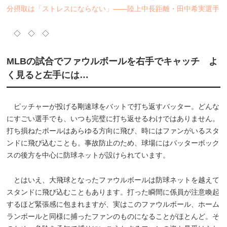
分摂取は「ストレスにならない」――陸上中長距離・田中希実選手
◇ ◇ ◇
MLBの試合でファウルボールを右手でキャッチ よ
く見ると左手には…
ピッチャーが投げる剛速球をバットで打ち返すバッター。どんな
にすごい選手でも、いつも完璧に打ち返せるわけではありません。
打ち損ねたボールはあらゆる方向に飛び、時にはファンがいるスタ
ンドに飛び込むことも。事故防止のため、球場にはバッターボック
スの後方を中心に防球ネットが設けられています。
とはいえ、大飛球となったファウルボールは防球ネットを越えて
スタンドに飛び込むこともあります。打った瞬間に係員が注意喚起
するほど緊張感に包まれますが、実はこのファウルボール、ホーム
ランボールと同様に捕ったファンのものになることがほとんど。そ