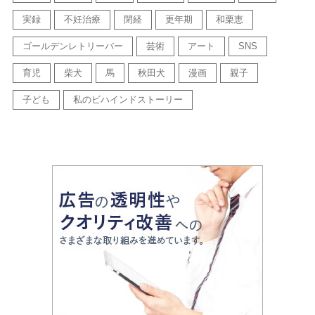
実録
不妊治療
閉経
更年期
和栗恵
ゴールデンレトリーバー
芸術
アート
SNS
育児
柴犬
馬
秋田犬
漫画
親子
子ども
私のビハインドストーリー