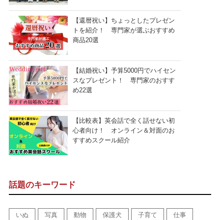
【還暦祝い】ちょっとしたプレゼン
トを紹介！ 専門家が選ぶおすすめ
商品20選
【結婚祝い】予算5000円でハイセン
スなプレゼント！ 専門家のおすす
め22選
【比較表】英会話で全く話せない初
心者向け！ オンライン＆対面のお
すすめスクール紹介
話題のキーワード
いぬ
写真
動物
保護犬
子育て
仕事