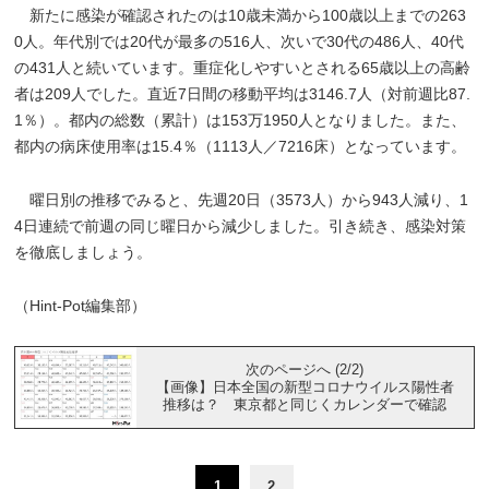
新たに感染が確認されたのは10歳未満から100歳以上までの263
0人。年代別では20代が最多の516人、次いで30代の486人、40代
の431人と続いています。重症化しやすいとされる65歳以上の高齢
者は209人でした。直近7日間の移動平均は3146.7人（対前週比87.
1％）。都内の総数（累計）は153万1950人となりました。また、
都内の病床使用率は15.4％（1113人／7216床）となっています。
曜日別の推移でみると、先週20日（3573人）から943人減り、1
4日連続で前週の同じ曜日から減少しました。引き続き、感染対策
を徹底しましょう。
（Hint-Pot編集部）
次のページへ (2/2)
【画像】日本全国の新型コロナウイルス陽性者
推移は？ 東京都と同じくカレンダーで確認
1
2