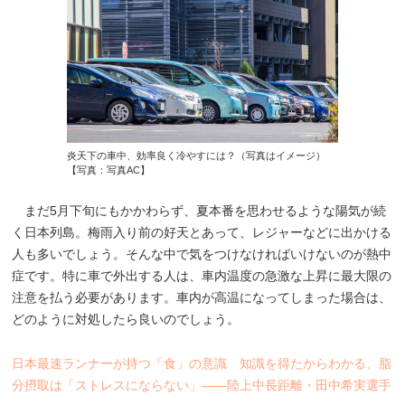
炎天下の車中、効率良く冷やすには？（写真はイメージ）
【写真：写真AC】
まだ5月下旬にもかかわらず、夏本番を思わせるような陽気が続
く日本列島。梅雨入り前の好天とあって、レジャーなどに出かける
人も多いでしょう。そんな中で気をつけなければいけないのが熱中
症です。特に車で外出する人は、車内温度の急激な上昇に最大限の
注意を払う必要があります。車内が高温になってしまった場合は、
どのように対処したら良いのでしょう。
日本最速ランナーが持つ「食」の意識 知識を得たからわかる、脂
分摂取は「ストレスにならない」――陸上中長距離・田中希実選手