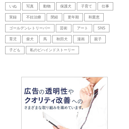
いぬ
写真
動物
保護犬
子育て
仕事
実録
不妊治療
閉経
更年期
和栗恵
ゴールデンレトリーバー
芸術
アート
SNS
育児
柴犬
馬
秋田犬
漫画
親子
子ども
私のビハインドストーリー