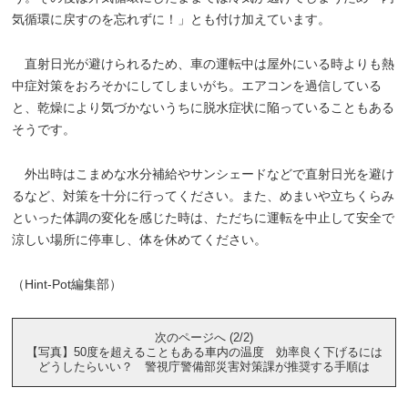
気循環に戻すのを忘れずに！」とも付け加えています。
直射日光が避けられるため、車の運転中は屋外にいる時よりも熱
中症対策をおろそかにしてしまいがち。エアコンを過信している
と、乾燥により気づかないうちに脱水症状に陥っていることもある
そうです。
外出時はこまめな水分補給やサンシェードなどで直射日光を避け
るなど、対策を十分に行ってください。また、めまいや立ちくらみ
といった体調の変化を感じた時は、ただちに運転を中止して安全で
涼しい場所に停車し、体を休めてください。
（Hint-Pot編集部）
次のページへ (2/2)
【写真】50度を超えることもある車内の温度 効率良く下げるには
どうしたらいい？ 警視庁警備部災害対策課が推奨する手順は