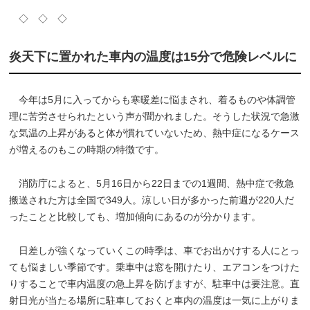
◇ ◇ ◇
炎天下に置かれた車内の温度は15分で危険レベルに
今年は5月に入ってからも寒暖差に悩まされ、着るものや体調管
理に苦労させられたという声が聞かれました。そうした状況で急激
な気温の上昇があると体が慣れていないため、熱中症になるケース
が増えるのもこの時期の特徴です。
消防庁によると、5月16日から22日までの1週間、熱中症で救急
搬送された方は全国で349人。涼しい日が多かった前週が220人だ
ったことと比較しても、増加傾向にあるのが分かります。
日差しが強くなっていくこの時季は、車でお出かけする人にとっ
ても悩ましい季節です。乗車中は窓を開けたり、エアコンをつけた
りすることで車内温度の急上昇を防げますが、駐車中は要注意。直
射日光が当たる場所に駐車しておくと車内の温度は一気に上がりま