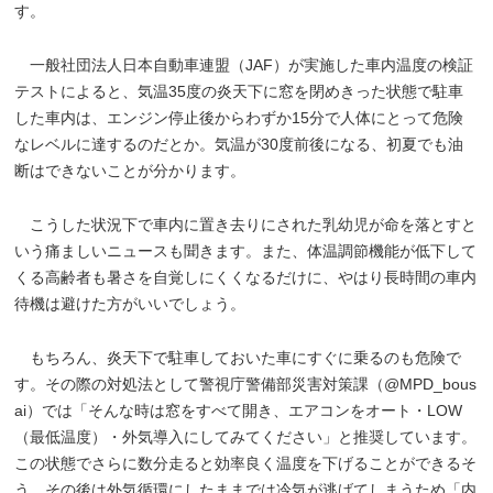
す。
一般社団法人日本自動車連盟（JAF）が実施した車内温度の検証
テストによると、気温35度の炎天下に窓を閉めきった状態で駐車
した車内は、エンジン停止後からわずか15分で人体にとって危険
なレベルに達するのだとか。気温が30度前後になる、初夏でも油
断はできないことが分かります。
こうした状況下で車内に置き去りにされた乳幼児が命を落とすと
いう痛ましいニュースも聞きます。また、体温調節機能が低下して
くる高齢者も暑さを自覚しにくくなるだけに、やはり長時間の車内
待機は避けた方がいいでしょう。
もちろん、炎天下で駐車しておいた車にすぐに乗るのも危険で
す。その際の対処法として警視庁警備部災害対策課（@MPD_bous
ai）では「そんな時は窓をすべて開き、エアコンをオート・LOW
（最低温度）・外気導入にしてみてください」と推奨しています。
この状態でさらに数分走ると効率良く温度を下げることができるそ
う。その後は外気循環にしたままでは冷気が逃げてしまうため「内