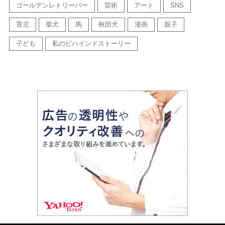
ゴールデンレトリーバー
芸術
アート
SNS
育児
柴犬
馬
秋田犬
漫画
親子
子ども
私のビハインドストーリー