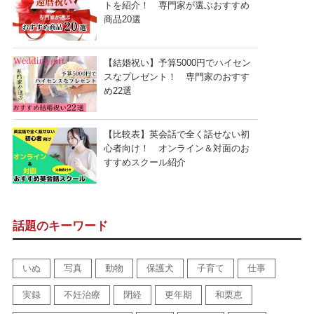
トを紹介！ 専門家が選ぶおすすめ
商品20選
【結婚祝い】予算5000円でハイセン
スなプレゼント！ 専門家のおすす
め22選
【比較表】英会話で全く話せない初
心者向け！ オンライン＆対面のお
すすめスクール紹介
話題のキーワード
いぬ
写真
動物
保護犬
子育て
仕事
実録
不妊治療
閉経
更年期
和栗恵