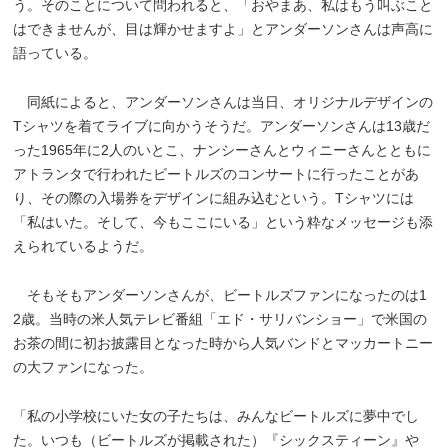
う。そのことについて問われると、「おやまあ、私はもう叫ぶこと
はできませんが、目は輝かせますよ」とアンダーソンさんは声高に
語っている。
同紙によると、アンダーソンさんは当日、オリジナルデザインの
Tシャツを着てライブに向かうそうだ。アンダーソンさんは13歳だ
った1965年に2人のいとこ、ナンシーさんとウィニーさんとともに
アトランタで行われたビートルズのコンサートに行ったことがあ
り、その際の入場券をデザインに組み込むという。Tシャツには
「私はいた。そして、今もここにいる」という粋なメッセージも添
えられているようだ。
そもそもアンダーソンさんが、ビートルズファンになったのは1
2歳。当時の米人気テレビ番組「エド・サリバンショー」で米国の
お茶の間に初お披露目となった時から人気バンドとマッカートニー
の大ファンになった。
「私の小学校にいた女の子たちは、みんなビートルズに夢中でし
た。いつも（ビートルズが掲載された）『シックスティーン』や