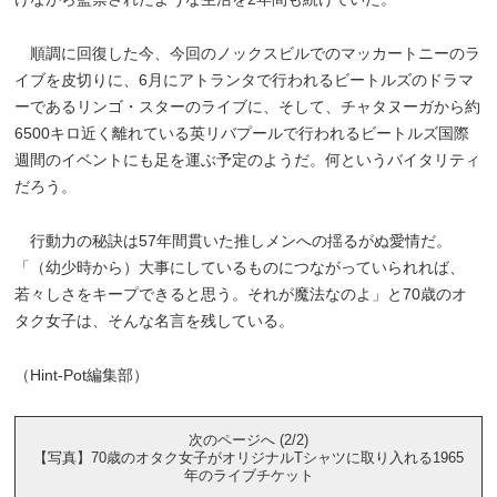
順調に回復した今、今回のノックスビルでのマッカートニーのラ
イブを皮切りに、6月にアトランタで行われるビートルズのドラマ
ーであるリンゴ・スターのライブに、そして、チャタヌーガから約
6500キロ近く離れている英リバプールで行われるビートルズ国際
週間のイベントにも足を運ぶ予定のようだ。何というバイタリティ
だろう。
行動力の秘訣は57年間貫いた推しメンへの揺るがぬ愛情だ。
「（幼少時から）大事にしているものにつながっていられれば、
若々しさをキープできると思う。それが魔法なのよ」と70歳のオ
タク女子は、そんな名言を残している。
（Hint-Pot編集部）
次のページへ (2/2)
【写真】70歳のオタク女子がオリジナルTシャツに取り入れる1965
年のライブチケット