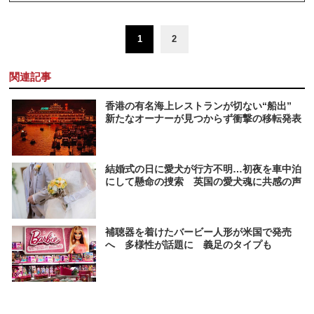
1
2
関連記事
香港の有名海上レストランが切ない“船出”
新たなオーナーが見つからず衝撃の移転発表
結婚式の日に愛犬が行方不明…初夜を車中泊
にして懸命の捜索 英国の愛犬魂に共感の声
補聴器を着けたバービー人形が米国で発売
へ 多様性が話題に 義足のタイプも