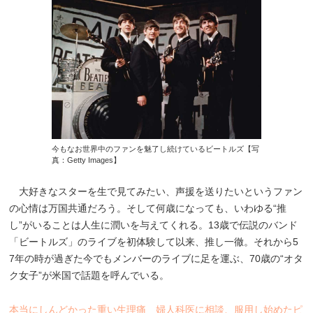
今もなお世界中のファンを魅了し続けているビートルズ【写
真：Getty Images】
大好きなスターを生で見てみたい、声援を送りたいというファン
の心情は万国共通だろう。そして何歳になっても、いわゆる“推
し”がいることは人生に潤いを与えてくれる。13歳で伝説のバンド
「ビートルズ」のライブを初体験して以来、推し一徹。それから5
7年の時が過ぎた今でもメンバーのライブに足を運ぶ、70歳の“オタ
ク女子”が米国で話題を呼んでいる。
本当にしんどかった重い生理痛 婦人科医に相談、服用し始めたピ