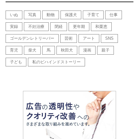
いぬ
写真
動物
保護犬
子育て
仕事
実録
不妊治療
閉経
更年期
和栗恵
ゴールデンレトリーバー
芸術
アート
SNS
育児
柴犬
馬
秋田犬
漫画
親子
子ども
私のビハインドストーリー