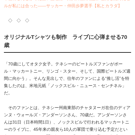
ルが私には合った――サッカー・仲田歩夢選手【私とカラダ】
◇ ◇ ◇
オリジナルTシャツも制作 ライブに心弾ませる70
歳
「70歳にしてオタク女子。テネシーのビートルズファンがポー
ル・マッカートニー、リンゴ・スター、そして、国際ビートルズ週
間に向かう」。そんな見出しで、往年のファンによる“推し活”を特
集したのは、米地元紙「ノックスビル・ニュース・センチネル」
だ。
そのファンとは、テネシー州南東部のチャタヌーガ在住のディア
ンヌ・ウォールズ・アンダーソンさん、70歳だ。アンダーソンさ
んは31日（日本時間1日）、ノックスビルで行われるマッカートニ
ーのライブに、45年来の親友ら10人の軍団で乗り込む予定だとい