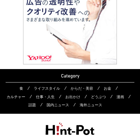
Category
食
ライフスタイル
からだ・美容
お金
カルチャー
仕事・人生
お出かけ
どうぶつ
漫画
話題
国内ニュース
海外ニュース