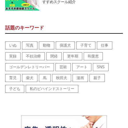
すすめスクール紹介
話題のキーワード
いぬ
写真
動物
保護犬
子育て
仕事
実録
不妊治療
閉経
更年期
和栗恵
ゴールデンレトリーバー
芸術
アート
SNS
育児
柴犬
馬
秋田犬
漫画
親子
子ども
私のビハインドストーリー