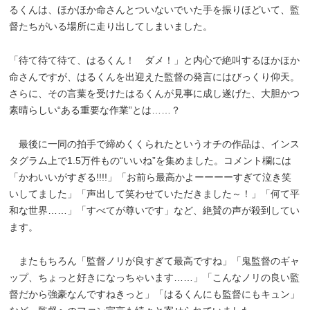
るくんは、ほかほか命さんとついないでいた手を振りほどいて、監
督たちがいる場所に走り出してしまいました。
「待て待て待て、はるくん！ ダメ！」と内心で絶叫するほかほか
命さんですが、はるくんを出迎えた監督の発言にはびっくり仰天。
さらに、その言葉を受けたはるくんが見事に成し遂げた、大胆かつ
素晴らしい“ある重要な作業”とは……？
最後に一同の拍手で締めくくられたというオチの作品は、インス
タグラム上で1.5万件もの“いいね”を集めました。コメント欄には
「かわいいがすぎる!!!!」「お前ら最高かよーーーーすぎて泣き笑
いしてました」「声出して笑わせていただきました～！」「何て平
和な世界……」「すべてが尊いです」など、絶賛の声が殺到してい
ます。
またもちろん「監督ノリが良すぎて最高ですね」「鬼監督のギャ
ップ、ちょっと好きになっちゃいます……」「こんなノリの良い監
督だから強豪なんですねきっと」「はるくんにも監督にもキュン」