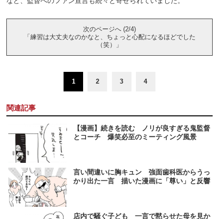
など、監督へのファン宣言も続々と寄せられていました。
次のページへ (2/4)
「練習は大丈夫なのかなと、ちょっと心配になるほどでした
（笑）」
1
2
3
4
関連記事
【漫画】続きを読む ノリが良すぎる鬼監督
とコーチ 爆笑必至のミーティング風景
言い間違いに胸キュン 強面歯科医からうっ
かり出た一言 描いた漫画に「尊い」と反響
店内で騒ぐ子ども 一言で黙らせた母を見か