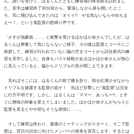
ん。誘いを受けて、はるくんとともに練習場の体育館を訪れまし
た。見学は練習終了30分前から。緊張しながら扉を開いたとこ
ろ、耳に飛び込んできたのは「オイイ!! やる気ないならやめちま
えー！」という鬼監督の怒鳴り声です。
「さすが強豪校……」と衝撃を受けるほかほか命さんでしたが、は
るくんは興奮して気にならないご様子。その後は監督とコーチにご
挨拶して、練習が行われていない脇の空きコートから試合形式の練
習を見学しました。自身もバスケ経験があるほかほか命さんが熱心
に見入っていると、脇からドリブルの音が聞こえてきます。
見ればそこには、はるくんの前で膝を折り、頬を紅潮させながら
ドリブルを披露する監督の姿が！ 先ほど目撃した“鬼監督”は完全
に行方不明です。しかし、はるくんは「ママー、あっちー!!」とす
ぐに興味の対象を変えてしまいました。ほかほか命さんがちらりと
監督を見るとやや切なそうな表情に……。
そして練習は終わり、最後のミーティングがスタート。そこで監
督は、翌日の試合に向けたメンバーの発表を宣言します。するとは