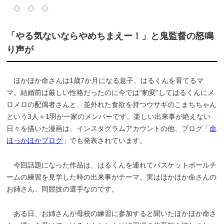
◇ ◇ ◇
「やる気ないならやめちまえー！」と鬼監督の怒鳴
り声が
ほかほか命さんは1歳7か月になる息子、はるくんを育てるマ
マ。結婚前は厳しい性格だったのに今では“豹変”してはるくんにメ
ロメロの配偶者さんと、並外れた食欲を持つウサギのこまちちゃん
という3人＋1羽が一家のメンバーです。楽しい出来事が絶えない
日々を描いた漫画は、インスタグラムアカウントの他、ブログ「
命
ほっかほかブログ
」でも発表されています。
今回話題になった作品は、はるくんを連れてバスケットボールチ
ームの練習を見学した時の出来事がテーマ。実はほかほか命さんの
お姉さん、同競技の選手なのです。
ある日、お姉さんが母校の練習に参加すると聞いたほかほか命さ