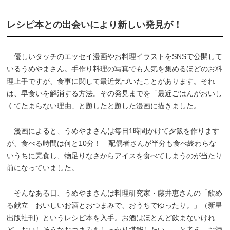
レシピ本との出会いにより新しい発見が！
優しいタッチのエッセイ漫画やお料理イラストをSNSで公開して
いるうめやまさん。手作り料理の写真でも人気を集めるほどのお料
理上手ですが、食事に関して最近気づいたことがあります。それ
は、早食いを解消する方法。その発見までを「最近ごはんがおいし
くてたまらない理由」と題したと題した漫画に描きました。
漫画によると、うめやまさんは毎日1時間かけて夕飯を作ります
が、食べる時間は何と10分！ 配偶者さんが半分も食べ終わらな
いうちに完食し、物足りなさからアイスを食べてしまうのが当たり
前になっていました。
そんなある日、うめやまさんは料理研究家・藤井恵さんの「飲め
る献立―おいしいお酒とおつまみで、おうちでゆったり。」（新星
出版社刊）というレシピ本を入手。お酒はほとんど飲まないけれ
ど、おいしそうなおつまみをしっかり堪能したい……と考え、お酒