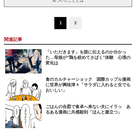
気づいたこととは
1
2
関連記事
「いただきます」を誰に伝えるのか分かっ
た…母娘が“鶏を絞めてさばく”体験 心境の
変化は
食のカルチャーショック 国際カップル漫画
に世界が興味津々「サラダに入れると生でも
おいしい」
ごはんの合図で食卓へ来ない夫にイラッ あ
るある漫画に共感殺到「ほんと腹立つ」