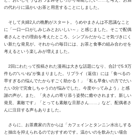
の代わりに温かいお茶と用意することにしました。
そして夫婦2人の晩酌がスタート。うめやまさんは不思議なこと
に「一口一口がしみじみとおいしい～」と感じました。そこで配偶
者さんとその理由を考えたところ、シンプルだからこそ気づきにく
い新たな発見が。それからの毎日には、お茶と食事の組み合わせを
考えるという楽しみが増えました。
2回にわたって投稿された漫画は大きな話題になり、合計で5.9万
件もの“いいね”が集まりました。リプライ（返信）には「食べるの
早すぎるの悩んでたからすごく助かる！」「私も早食いの方でだい
たい3分で完食しちゃうのが悩みでした。今度やってみよう」と感
謝の声が。また、「夫さんの寄り添う姿勢に癒やされます。新しい
発見、素敵です」「とっても素敵な旦那さん……」など、配偶者さ
んに注目する声もありました。
さらに、お茶農家の方からは「カフェインとタンニン水出しする
と抽出を抑えられるのでおすすめです。温かいのを飲みたい場合