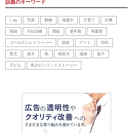
話題のキーワード
いぬ
写真
動物
保護犬
子育て
仕事
実録
不妊治療
閉経
更年期
和栗恵
ゴールデンレトリーバー
芸術
アート
SNS
育児
柴犬
馬
秋田犬
漫画
親子
子ども
私のビハインドストーリー