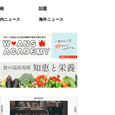
画
話題
内ニュース
海外ニュース