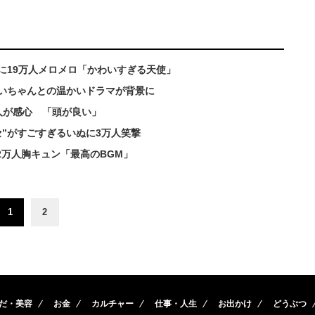
に19万人メロメロ「かわいすぎる天使」
じいちゃんとの温かいドラマが背景に
人が感心 「頭が良い」
”がすごすぎるいぬに3万人笑撃
2万人胸キュン「最高のBGM」
1
2
だ・美容
お金
カルチャー
仕事・人生
お出かけ
どうぶつ