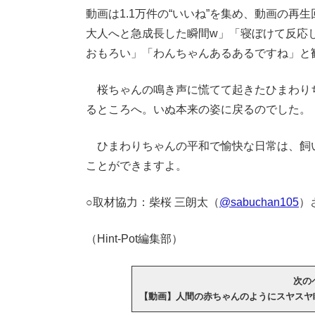
動画は1.1万件の“いいね”を集め、動画の再
大人へと急成長した瞬間w」「寝ぼけて反応
おもろい」「わんちゃんあるあるですね」と
桜ちゃんの鳴き声に慌てて起きたひまわり
るところへ。いぬ本来の姿に戻るのでした。
ひまわりちゃんの平和で愉快な日常は、飼
ことができますよ。
○取材協力：柴桜 三朗太（
@sabuchan105
）
（Hint-Pot編集部）
次のペ
【動画】人間の赤ちゃんのようにスヤスヤ