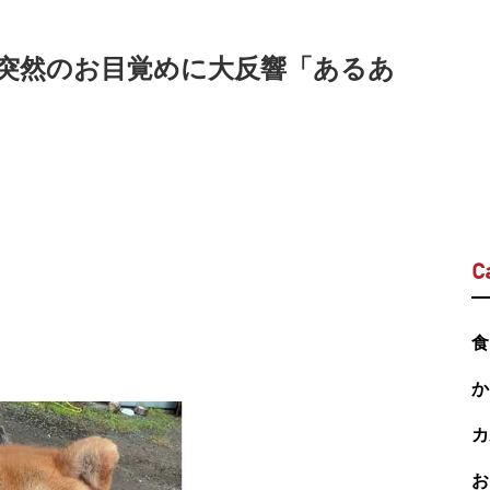
突然のお目覚めに大反響「あるあ
C
食
か
カ
お