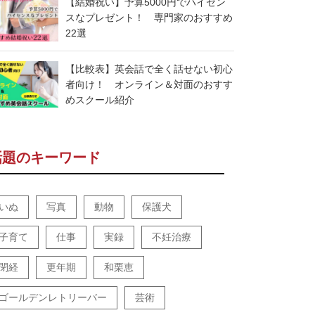
【結婚祝い】予算5000円でハイセン
スなプレゼント！ 専門家のおすすめ
22選
【比較表】英会話で全く話せない初心
者向け！ オンライン＆対面のおすす
めスクール紹介
話題のキーワード
いぬ
写真
動物
保護犬
子育て
仕事
実録
不妊治療
閉経
更年期
和栗恵
ゴールデンレトリーバー
芸術