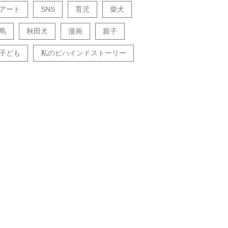
アート
SNS
育児
柴犬
馬
秋田犬
漫画
親子
子ども
私のビハインドストーリー