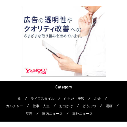
Category
食
ライフスタイル
からだ・美容
お金
カルチャー
仕事・人生
お出かけ
どうぶつ
漫画
話題
国内ニュース
海外ニュース