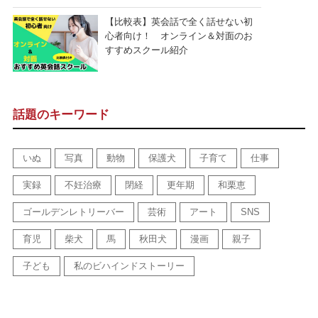
【比較表】英会話で全く話せない初
心者向け！ オンライン＆対面のお
すすめスクール紹介
話題のキーワード
いぬ
写真
動物
保護犬
子育て
仕事
実録
不妊治療
閉経
更年期
和栗恵
ゴールデンレトリーバー
芸術
アート
SNS
育児
柴犬
馬
秋田犬
漫画
親子
子ども
私のビハインドストーリー