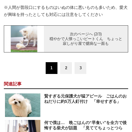
※人間が普段口にするものはいぬの体に悪いものも多いため、愛犬
が興味を持ったとしても対応には注意をしてください
次のページへ (2/3)
穏やかで人懐っこいピートくん ちょっと
寂しがり屋で臆病な一面も
1
2
3
関連記事
賢すぎる元保護犬が猛アピール ごはんのお
ねだりに約5万人釘付け 「幸せすぎる」
何で僕は… 晩ごはんの“早食い”を全力で後
悔する柴犬が話題 「見ててちょっとつら