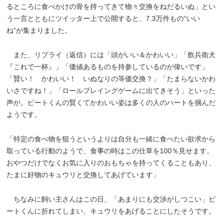
るところに食べかけの骨を持ってきて物々交換をねだるいぬ」とい
う一言とともにツイッター上で公開すると、7.3万件もの“いい
ね”が集まりました。
また、リプライ（返信）には「頭がいい＆かわいい」「飲兵衛犬
『これで一杯』」「価値あるものを持参しているのが偉いです」
「賢い！ かわいい！ いぬなりの等価交換？」「たまらないかわ
いさですね！」「ロールプレイングゲームに出てきそう」といった
声が。ピートくんの賢くてかわいい姿は多くの人のハートを掴んだ
ようです。
「特定の食べ物を狙うというよりは自分も一緒に食べたい欲求から
取っている行動のようで、食事の時はこの仕草を100％見せます。
おやつだけでなくお気に入りのおもちゃを持ってくることもあり、
たまに好物のキュウリと交換してあげています」
ちなみに飼い主さんはこの日、「あまりにも交渉がしつこい」ピ
ートくんに折れてしまい、キュウリをあげることにしたそうです。