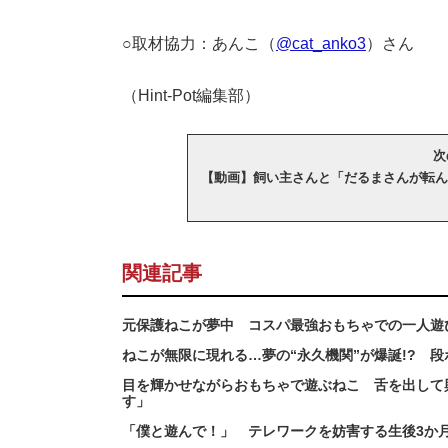
○取材協力：あんこ（
@cat_anko3
）さん
（Hint-Pot編集部）
次
【動画】飼い主さんと「だるまさんが転ん
関連記事
元保護ねこが夢中 コスパ最強おもちゃでの一人遊
ねこが無限に現れる…夢の“永久機関”が爆誕!? 
目を輝かせながらおもちゃで遊ぶねこ 舌を出して
す」
「僕と遊んで！」 テレワークを妨害する生後3か