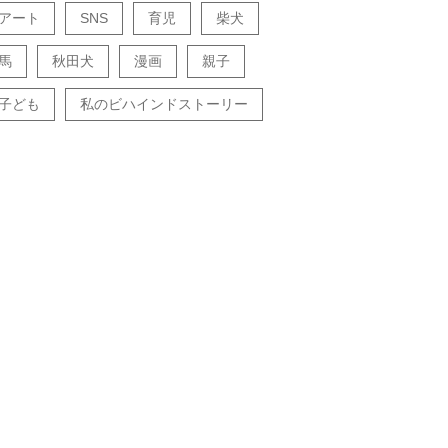
アート
SNS
育児
柴犬
馬
秋田犬
漫画
親子
子ども
私のビハインドストーリー