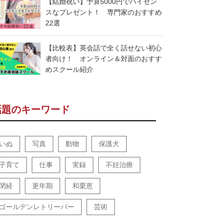
【結婚祝い】予算5000円でハイセン
スなプレゼント！ 専門家のおすすめ
22選
【比較表】英会話で全く話せない初心
者向け！ オンライン＆対面のおすす
めスクール紹介
話題のキーワード
いぬ
写真
動物
保護犬
子育て
仕事
実録
不妊治療
閉経
更年期
和栗恵
ゴールデンレトリーバー
芸術