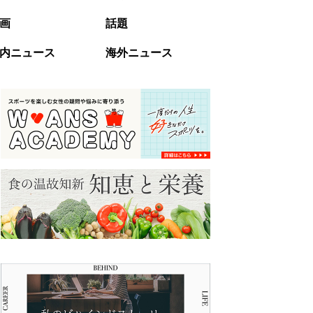
画
話題
内ニュース
海外ニュース