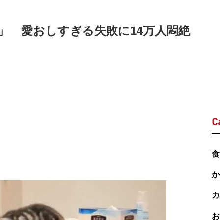
」 愛おしすぎる失敗に14万人悶絶
C
食
か
カ
お