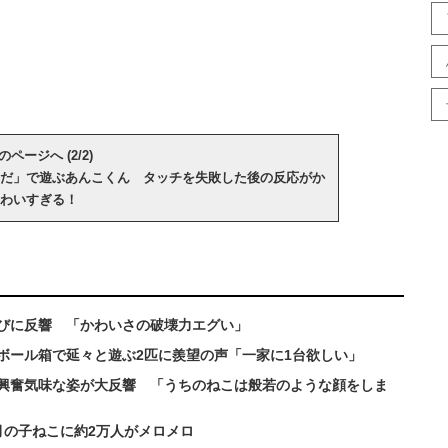
のページへ (2/2)
だ」で遊ぶあんこくん タッチを失敗した後の反応がか
わいすぎる！
びに反響 「かわいさの破壊力エグい」
段ボール箱で延々と遊ぶ2匹に羨望の声「一家に1台欲しい」
興奮気味な姿が大反響 「うちのねこは般若のような顔をしま
月の子ねこに約2万人がメロメロ